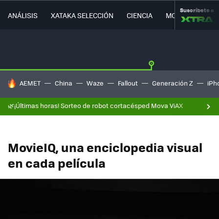
Suscríbete a
ANÁLISIS
XATAKA SELECCIÓN
CIENCIA
MOVILIDAD
HOY SE HABLA DE
AEMET
China
Waze
Fallout
Generación Z
iPh
🌿¡Últimas horas! Sorteo de robot cortacésped Mova ViAX
MovieIQ, una enciclopedia visual
en cada película