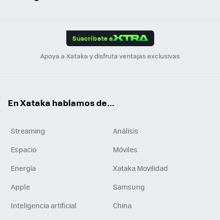
ats
ter
ebo
tub
agr
gra
boa
Link
Tikt
App
ok
e
am
m
rd
edI
ok
Suscríbete a
n
Apoya a Xataka y disfruta ventajas exclusivas
En Xataka hablamos de...
Streaming
Análisis
Espacio
Móviles
Energía
Xataka Movilidad
Apple
Samsung
Inteligencia artificial
China