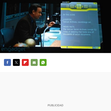
FACEBOOK
TWITTER
FLIPBOARD
E-
WHATSAPP
MAIL