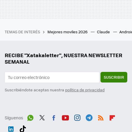
TEMAS DE INTERÉS
Mejores moviles 2026
Claude
Androi
RECIBE "Xatakaletter", NUESTRA NEWSLETTER
SEMANAL
SUSCRIBIR
Suscribiéndote aceptas nuestra
política de privacidad
Síguenos
Wh
Twit
Fac
You
Inst
Tele
RSS
Flip