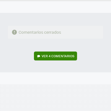
FACEBOOK
TWITTER
FLIPBOARD
E-
WHATSAPP
MAIL
Comentarios cerrados
VER
4 COMENTARIOS