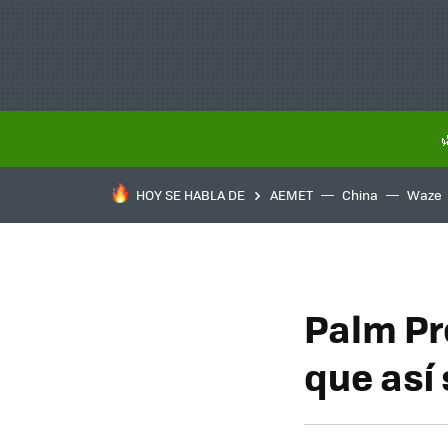
HOY SE HABLA DE
AEMET
China
Waze
Palm Pr
que así