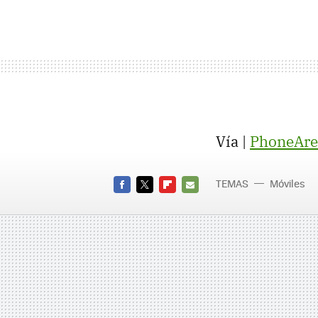
Vía |
PhoneAre
TEMAS
Móviles
FACEBOOK
TWITTER
FLIPBOARD
E-
MAIL