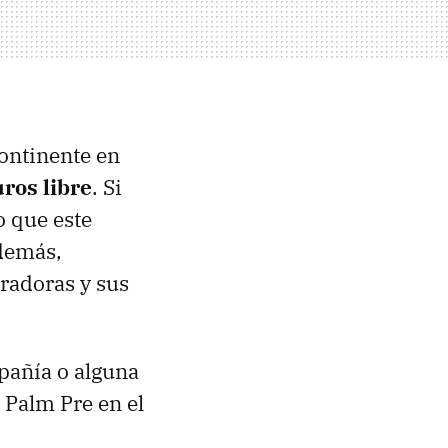
continente en
ros libre
. Si
o que este
Además,
eradoras y sus
pañía o alguna
 Palm Pre en el