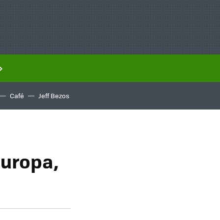
Café
Jeff Bezos
Europa,