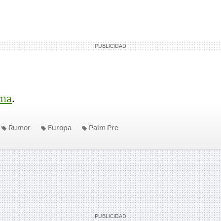
na
.
Rumor
Europa
Palm Pre