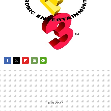
FACEBOOK
TWITTER
FLIPBOARD
E-
WHATSAPP
MAIL