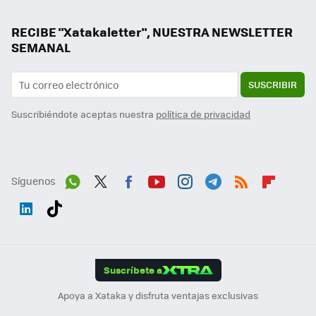
RECIBE "Xatakaletter", NUESTRA NEWSLETTER
SEMANAL
SUSCRIBIR
Suscribiéndote aceptas nuestra
política de privacidad
Síguenos
Wh
Twit
Fac
You
Inst
Tele
RSS
Flip
ats
ter
ebo
tub
agr
gra
boa
Link
Tikt
App
ok
e
am
m
rd
edI
ok
Suscríbete a
n
Apoya a Xataka y disfruta ventajas exclusivas