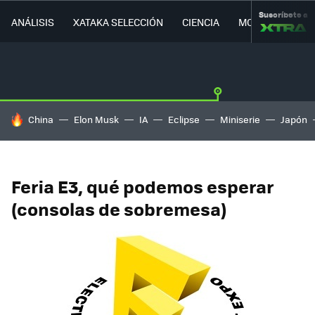
Suscríbete a
ANÁLISIS
XATAKA SELECCIÓN
CIENCIA
MOVILIDAD
HOY SE HABLA DE
China
Elon Musk
IA
Eclipse
Miniserie
Japón
Feria E3, qué podemos esperar
(consolas de sobremesa)