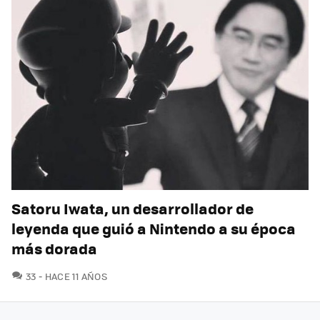
Satoru Iwata, un desarrollador de
leyenda que guió a Nintendo a su época
más dorada
COMENTARIOS
33
HACE 11 AÑOS