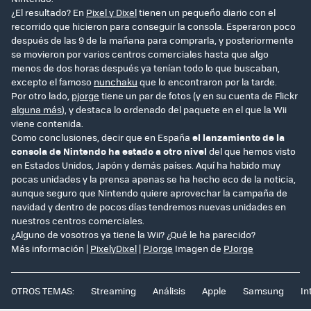
¿El resultado? En
Pixel y Dixel
tienen un pequeño diario con el
recorrido que hicieron para conseguir la consola. Esperaron poco
después de las 9 de la mañana para comprarla, y posteriormente
se movieron por varios centros comerciales hasta que algo
menos de dos horas después ya tenían todo lo que buscaban,
excepto el famoso
nunchaku
que lo encontraron por la tarde.
Por otro lado,
pjorge
tiene un par de fotos (y en su cuenta de Flickr
alguna más
), y destaca lo ordenado del paquete en el que la Wii
viene contenida.
Como conclusiones, decir que en España
el lanzamiento de la
consola de Nintendo ha estado a otro nivel
del que hemos visto
en Estados Unidos, Japón y demás países. Aquí ha habido muy
pocas unidades y la prensa apenas se ha hecho eco de la noticia,
aunque seguro que Nintendo quiere aprovechar la campaña de
navidad y dentro de pocos días tendremos nuevas unidades en
nuestros centros comerciales.
¿Alguno de vosotros ya tiene la Wii? ¿Qué le ha parecido?
Más información |
PixelyDixel
|
PJorge
Imagen de
PJorge
OTROS TEMAS:
Streaming
Análisis
Apple
Samsung
In