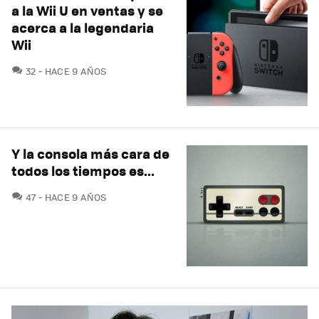
a la Wii U en ventas y se
acerca a la legendaria
Wii
COMENTARIOS
32
HACE 9 AÑOS
Y la consola más cara de
todos los tiempos es...
COMENTARIOS
47
HACE 9 AÑOS