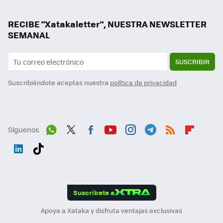
RECIBE "Xatakaletter", NUESTRA NEWSLETTER
SEMANAL
SUSCRIBIR
Suscribiéndote aceptas nuestra
política de privacidad
Síguenos
Wh
Twit
Fac
You
Inst
Tele
RSS
Flip
ats
ter
ebo
tub
agr
gra
boa
Link
Tikt
App
ok
e
am
m
rd
edI
ok
Suscríbete a
n
Apoya a Xataka y disfruta ventajas exclusivas