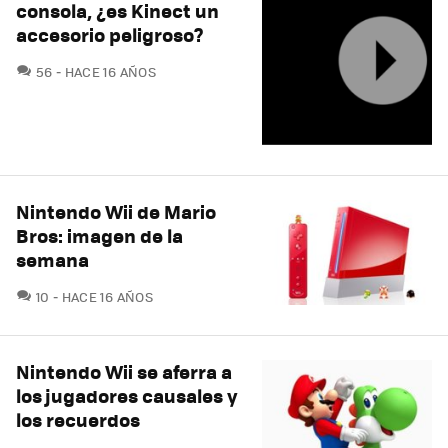
consola, ¿es Kinect un
accesorio peligroso?
COMENTARIOS
56
HACE 16 AÑOS
Nintendo Wii de Mario
Bros: imagen de la
semana
COMENTARIOS
10
HACE 16 AÑOS
Nintendo Wii se aferra a
los jugadores causales y
los recuerdos