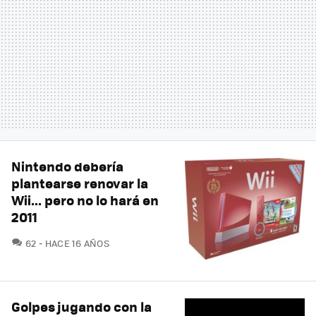
Nintendo debería
plantearse renovar la
Wii... pero no lo hará en
2011
COMENTARIOS
62
HACE 16 AÑOS
Golpes jugando con la