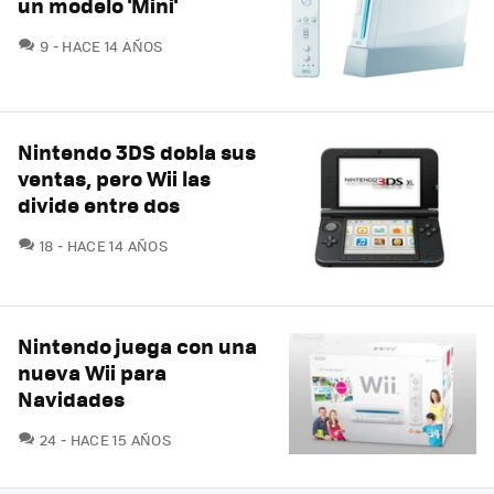
un modelo 'Mini'
COMENTARIOS
9
HACE 14 AÑOS
Nintendo 3DS dobla sus
ventas, pero Wii las
divide entre dos
COMENTARIOS
18
HACE 14 AÑOS
Nintendo juega con una
nueva Wii para
Navidades
COMENTARIOS
24
HACE 15 AÑOS