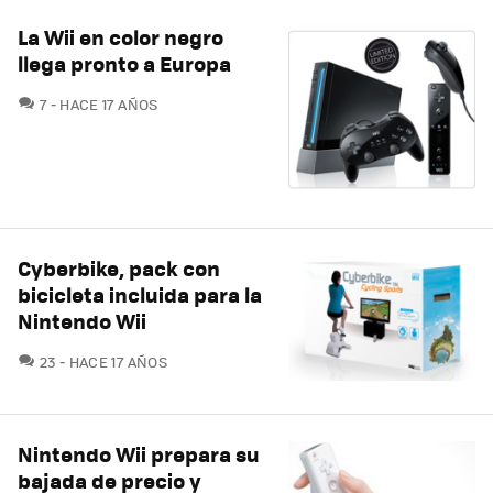
La Wii en color negro
llega pronto a Europa
COMENTARIOS
7
HACE 17 AÑOS
Cyberbike, pack con
bicicleta incluida para la
Nintendo Wii
COMENTARIOS
23
HACE 17 AÑOS
Nintendo Wii prepara su
bajada de precio y