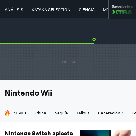
Suscríbete a
ANÁLISIS
XATAKA SELECCIÓN
CIENCIA
MOVILIDAD
Nintendo Wii
HOY SE HABLA DE
AEMET
China
Sequía
Fallout
Generación Z
i
Nintendo Switch aplasta