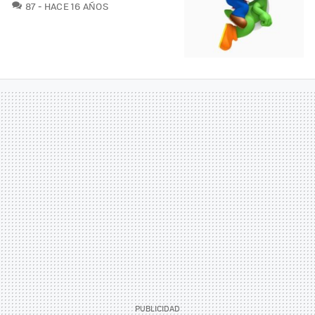
COMENTARIOS
87
HACE 16 AÑOS