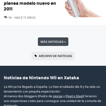
planea modelo nuevo en
2011
COMENTARIOS
19
HACE 17 AÑOS
MÁS ANTIGUAS
»
ARCHIVO DE NOTICIAS
Noticias de Nintendo Wii en Xataka
La Wii ya ha llegado a España. Lo hizo el sábado día 9 y ha sido un
lanzamiento con poquita expectación.
Al menos dos bloggers (Pedro de
pjorge
y
Pixel o Dixel
) hicieron
sus respectivas colas para conseguir una unidad de la consola de
Nintendo.