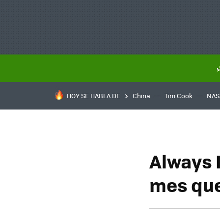
HOY SE HABLA DE
China
Tim Cook
NAS
Always 
mes que