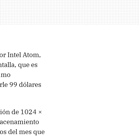
or Intel Atom,
talla, que es
timo
rle 99 dólares
ción de 1024 ×
macenamiento
ios del mes que