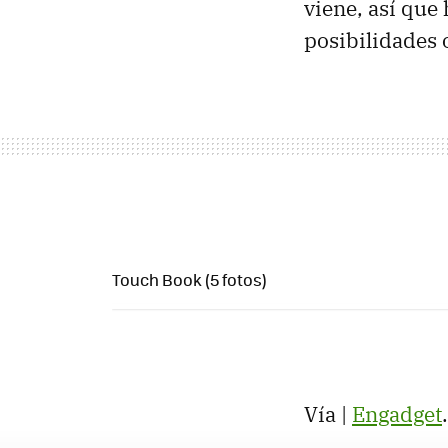
viene, así que
posibilidades 
Touch Book (5 fotos)
Vía |
Engadget
.