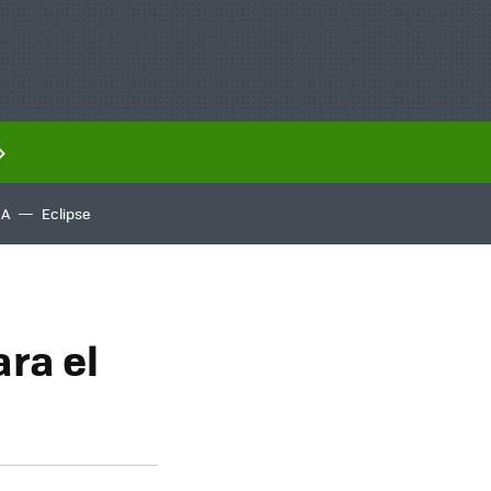
IA
Eclipse
ra el