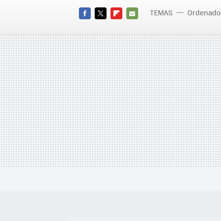
TEMAS
Ordenado
FACEBOOK
TWITTER
FLIPBOARD
E-
MAIL