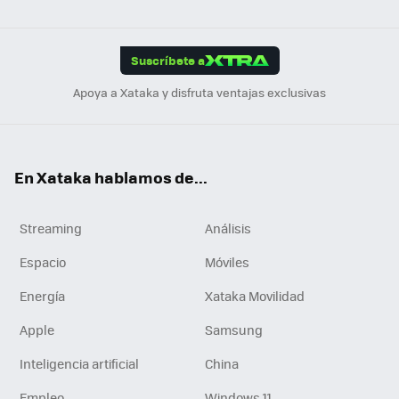
ats
ter
ebo
tub
agr
gra
boa
Link
Tikt
App
ok
e
am
m
rd
edI
ok
Suscríbete a
n
Apoya a Xataka y disfruta ventajas exclusivas
En Xataka hablamos de...
Streaming
Análisis
Espacio
Móviles
Energía
Xataka Movilidad
Apple
Samsung
Inteligencia artificial
China
Empleo
Windows 11