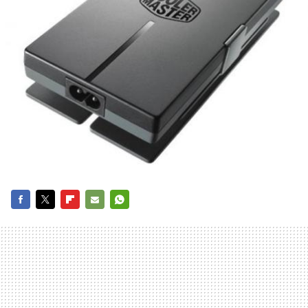
FACEBOOK
TWITTER
FLIPBOARD
E-
WHATSAPP
MAIL