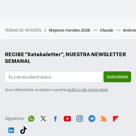
TEMAS DE INTERÉS
Mejores moviles 2026
Claude
Androi
RECIBE "Xatakaletter", NUESTRA NEWSLETTER
SEMANAL
SUSCRIBIR
Suscribiéndote aceptas nuestra
política de privacidad
Síguenos
Wh
Twit
Fac
You
Inst
Tele
RSS
Flip