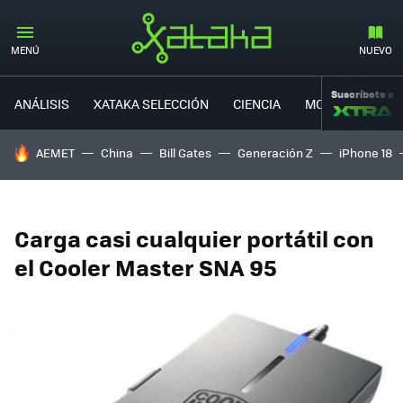
MENÚ
NUEVO
Suscríbete a
ANÁLISIS
XATAKA SELECCIÓN
CIENCIA
MOVILIDAD
HOY SE HABLA DE
AEMET
China
Bill Gates
Generación Z
iPhone 18
Carga casi cualquier portátil con
el Cooler Master SNA 95