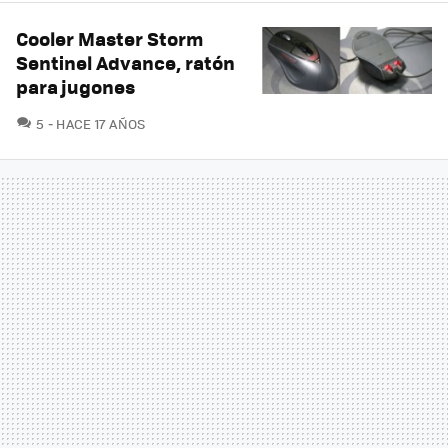
Cooler Master Storm
Sentinel Advance, ratón
para jugones
COMENTARIOS
5
HACE 17 AÑOS