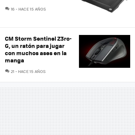
COMENTARIOS
16
HACE 15 AÑOS
CM Storm Sentinel Z3ro-
G, un ratón para jugar
con muchos ases en la
manga
COMENTARIOS
21
HACE 15 AÑOS