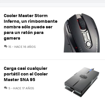
Cooler Master Storm
Inferno, un rimbombante
nombre sólo puede ser
para un ratón para
gamers
COMENTARIOS
15
HACE 16 AÑOS
Carga casi cualquier
portátil con el Cooler
Master SNA 95
COMENTARIOS
5
HACE 17 AÑOS