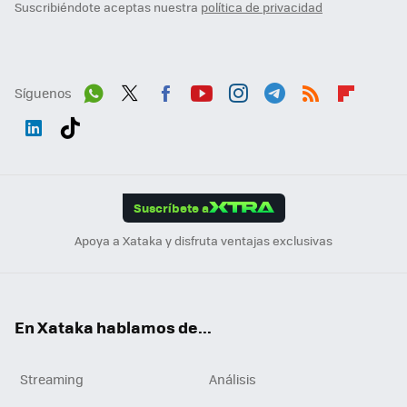
Suscribiéndote aceptas nuestra
política de privacidad
Síguenos
Wh
Twit
Fac
You
Inst
Tele
RSS
Flip
ats
ter
ebo
tub
agr
gra
boa
Link
Tikt
App
ok
e
am
m
rd
edI
ok
Suscríbete a
n
Apoya a Xataka y disfruta ventajas exclusivas
En Xataka hablamos de...
Streaming
Análisis