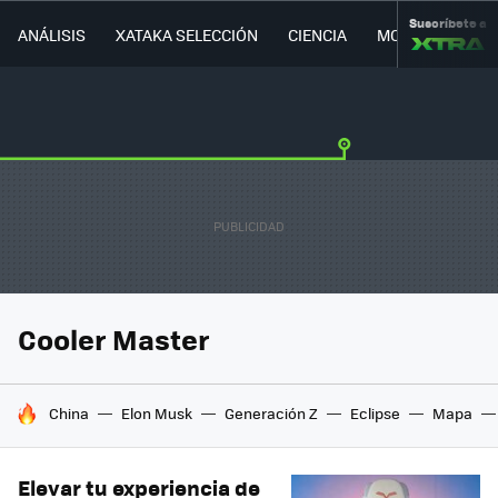
Suscríbete a
ANÁLISIS
XATAKA SELECCIÓN
CIENCIA
MOVILIDAD
Cooler Master
HOY SE HABLA DE
China
Elon Musk
Generación Z
Eclipse
Mapa
Elevar tu experiencia de