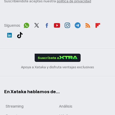
Suscribiéndote aceptas nuestra
política de privacidad
Síguenos
Wh
Twit
Fac
You
Inst
Tele
RSS
Flip
ats
ter
ebo
tub
agr
gra
boa
Link
Tikt
App
ok
e
am
m
rd
edI
ok
Suscríbete a
n
Apoya a Xataka y disfruta ventajas exclusivas
En Xataka hablamos de...
Streaming
Análisis