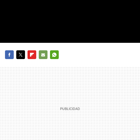
FACEBOOK
TWITTER
FLIPBOARD
E-
WHATSAPP
MAIL