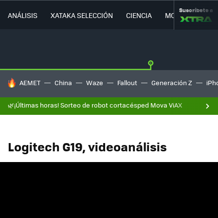
Suscríbete a
ANÁLISIS
XATAKA SELECCIÓN
CIENCIA
MOVILIDAD
HOY SE HABLA DE
AEMET
China
Waze
Fallout
Generación Z
iPh
🌿¡Últimas horas! Sorteo de robot cortacésped Mova ViAX
Logitech G19, videoanálisis