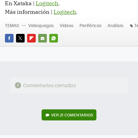
En Xataka |
Logitech
.
Más información |
Logitech
.
TEMAS
Videojuegos
Vídeos
Periféricos
Análisis
T
FACEBOOK
TWITTER
FLIPBOARD
E-
WHATSAPP
MAIL
Comentarios cerrados
VER
21 COMENTARIOS