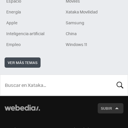
Espacio
Móviles
Energía
Xataka Movilidad
Apple
Samsung
Inteligencia artificial
China
Empleo
Windows 11
VER MÁS TEMAS
BUSCA
SUBIR