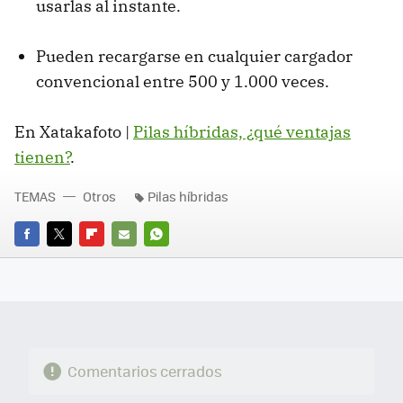
usarlas al instante.
Pueden recargarse en cualquier cargador
convencional entre 500 y 1.000 veces.
En Xatakafoto |
Pilas híbridas, ¿qué ventajas
tienen?
.
TEMAS
Otros
Pilas híbridas
FACEBOOK
TWITTER
FLIPBOARD
E-
WHATSAPP
MAIL
Comentarios cerrados