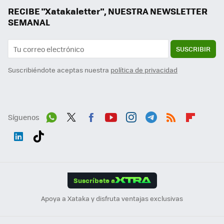
RECIBE "Xatakaletter", NUESTRA NEWSLETTER
SEMANAL
SUSCRIBIR
Suscribiéndote aceptas nuestra
política de privacidad
Síguenos
Wh
Twit
Fac
You
Inst
Tele
RSS
Flip
ats
ter
ebo
tub
agr
gra
boa
Link
Tikt
App
ok
e
am
m
rd
edI
ok
Suscríbete a
n
Apoya a Xataka y disfruta ventajas exclusivas