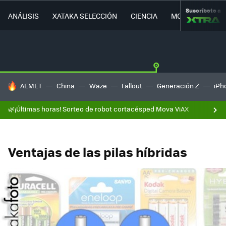
Suscríbete a
ANÁLISIS
XATAKA SELECCIÓN
CIENCIA
MOVILIDAD
HOY SE HABLA DE
AEMET
China
Waze
Fallout
Generación Z
iPh
🌿¡Últimas horas! Sorteo de robot cortacésped Mova ViAX
Ventajas de las pilas híbridas