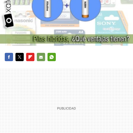
FACEBOOK
TWITTER
FLIPBOARD
E-
WHATSAPP
MAIL