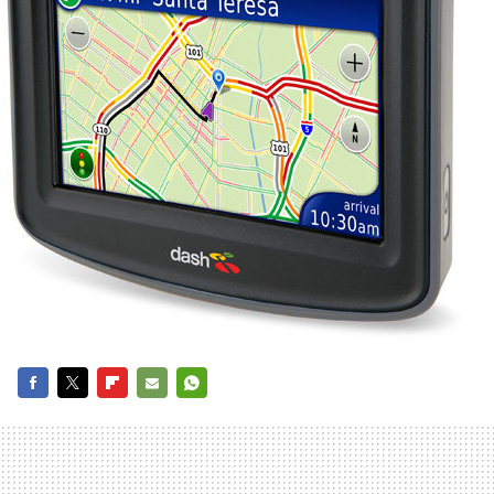
FACEBOOK
TWITTER
FLIPBOARD
E-
WHATSAPP
MAIL