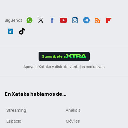
Síguenos
Wh
Twit
Fac
You
Inst
Tele
RSS
Flip
ats
ter
ebo
tub
agr
gra
boa
Link
Tikt
App
ok
e
am
m
rd
edI
ok
Suscríbete a
n
Apoya a Xataka y disfruta ventajas exclusivas
En Xataka hablamos de...
Streaming
Análisis
Espacio
Móviles