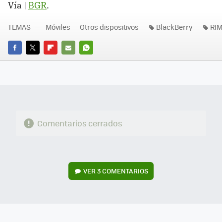
Vía |
BGR
.
TEMAS
Móviles
Otros dispositivos
BlackBerry
RI
FACEBOOK
TWITTER
FLIPBOARD
E-
WHATSAPP
MAIL
Comentarios cerrados
VER
3 COMENTARIOS