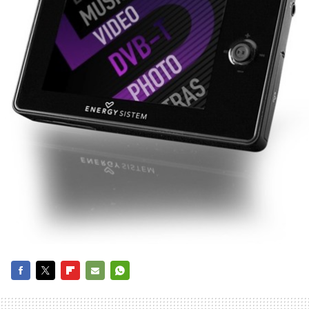
FACEBOOK
TWITTER
FLIPBOARD
E-
WHATSAPP
MAIL