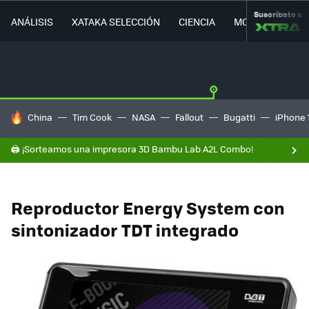
Suscríbete a
ANÁLISIS
XATAKA SELECCIÓN
CIENCIA
MOVILIDAD
HOY SE HABLA DE
China
Tim Cook
NASA
Fallout
Bugatti
iPhone 
🖨️ ¡Sorteamos una impresora 3D Bambu Lab A2L Combo!
Reproductor Energy System con
sintonizador TDT integrado