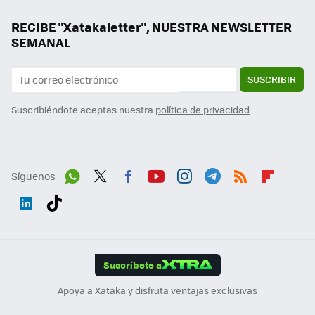
RECIBE "Xatakaletter", NUESTRA NEWSLETTER
SEMANAL
SUSCRIBIR
Suscribiéndote aceptas nuestra
política de privacidad
Síguenos
Wh
Twit
Fac
You
Inst
Tele
RSS
Flip
ats
ter
ebo
tub
agr
gra
boa
Link
Tikt
App
ok
e
am
m
rd
edI
ok
Suscríbete a
n
Apoya a Xataka y disfruta ventajas exclusivas