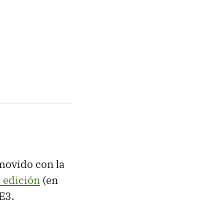
 movido con la
a edición
(en
 E3.