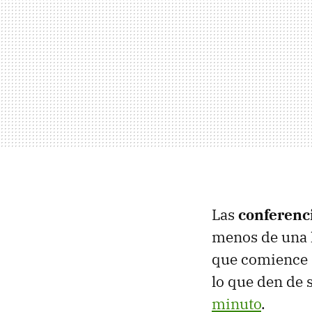
Las
conferenc
menos de una h
que comience a 
lo que den de 
minuto
.