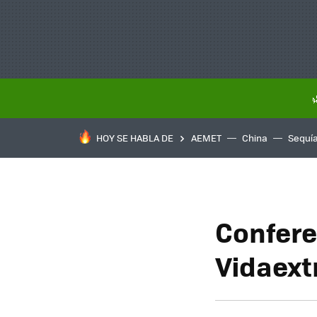
HOY SE HABLA DE
AEMET
China
Sequí
Confere
Vidaext