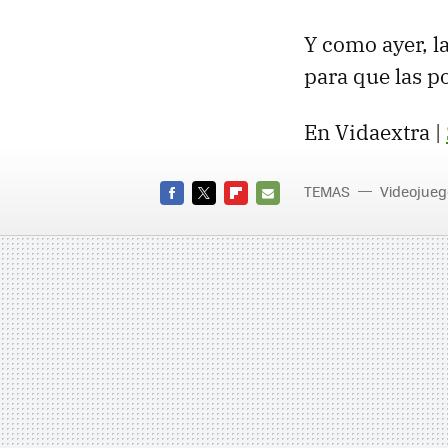
Y como ayer, l
para que las p
En Vidaextra |
TEMAS
Videojueg
FACEBOOK
TWITTER
FLIPBOARD
E-
MAIL