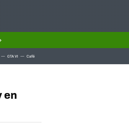
GTA VI
Café
y en