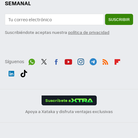
SEMANAL
SUSCRIBIR
Suscribiéndote aceptas nuestra
política de privacidad
Síguenos
Wh
Twit
Fac
You
Inst
Tele
RSS
Flip
ats
ter
ebo
tub
agr
gra
boa
Link
Tikt
App
ok
e
am
m
rd
edI
ok
Suscríbete a
n
Apoya a Xataka y disfruta ventajas exclusivas