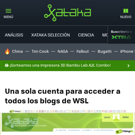
MENÚ
NUEVO
Suscríbete a
ANÁLISIS
XATAKA SELECCIÓN
CIENCIA
MOVILIDAD
HOY SE HABLA DE
China
Tim Cook
NASA
Fallout
Bugatti
iPhone 
🖨️ ¡Sorteamos una impresora 3D Bambu Lab A2L Combo!
Una sola cuenta para acceder a
todos los blogs de WSL