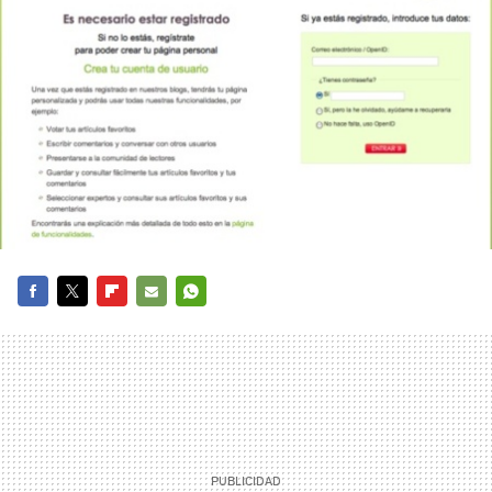
FACEBOOK
TWITTER
FLIPBOARD
E-
WHATSAPP
MAIL