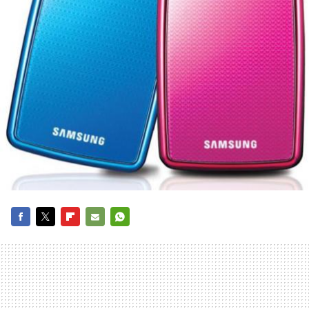
FACEBOOK
TWITTER
FLIPBOARD
E-
WHATSAPP
MAIL