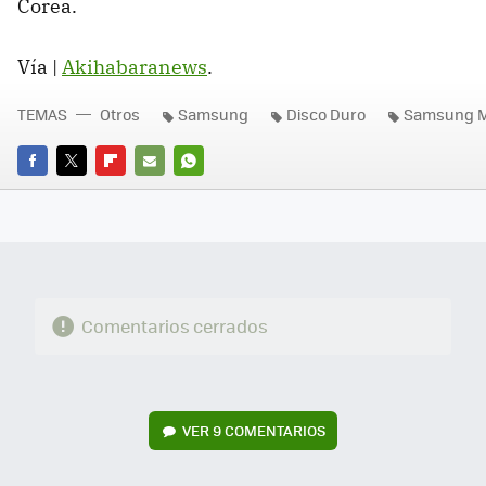
Corea.
Vía |
Akihabaranews
.
TEMAS
Otros
Samsung
Disco Duro
Samsung M
FACEBOOK
TWITTER
FLIPBOARD
E-
WHATSAPP
MAIL
Comentarios cerrados
VER
9 COMENTARIOS