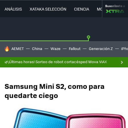
Suscríbete a
ANÁLISIS
XATAKA SELECCIÓN
CIENCIA
MOVILIDAD
HOY SE HABLA DE
AEMET
China
Waze
Fallout
Generación Z
iPh
🌿¡Últimas horas! Sorteo de robot cortacésped Mova ViAX
Samsung Mini S2, como para
quedarte ciego