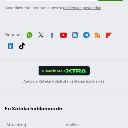
Suscribiéndote aceptas nuestra
política de privacidad
Síguenos
Wh
Twit
Fac
You
Inst
Tele
RSS
Flip
ats
ter
ebo
tub
agr
gra
boa
Link
Tikt
App
ok
e
am
m
rd
edI
ok
Suscríbete a
n
Apoya a Xataka y disfruta ventajas exclusivas
En Xataka hablamos de...
Streaming
Análisis