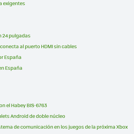
a exigentes
en 24 pulgadas
 conecta al puerto HDMI sin cables
or España
 en España
 con el Habey BIS-6763
blets Android de doble núcleo
stema de comunicación en los juegos de la próxima Xbox