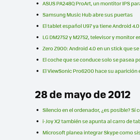
ASUS PA248Q ProArt, un montitor IPS par
Samsung Music Hub abre sus puertas
El tablet español U97 ya tiene Android 4.0
LG DM2752 y M2752, televisor y monitor 
Zero Z900: Android 4.0 en un stick que se
El coche que se conduce solo se pasea p
El ViewSonic Pro6200 hace su aparición
28 de mayo de 2012
Silencio en el ordenador, ¿es posible? Sí
i-Joy X2 también se apunta al carro de ta
Microsoft planea integrar Skype como si