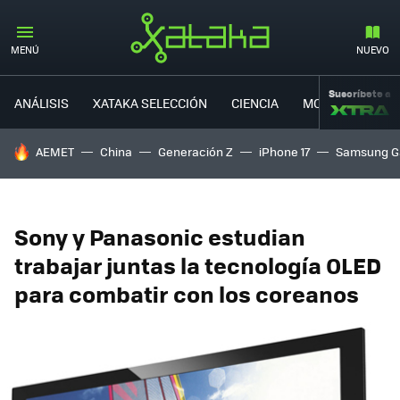
MENÚ
NUEVO
Suscríbete a
ANÁLISIS
XATAKA SELECCIÓN
CIENCIA
MOVILIDAD
HOY SE HABLA DE
AEMET
China
Generación Z
iPhone 17
Samsung G
Sony y Panasonic estudian
trabajar juntas la tecnología OLED
para combatir con los coreanos