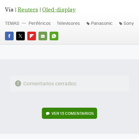
Vía |
Reuters
|
Oled-display
TEMAS
Periféricos
Televisores
Panasonic
Sony
FACEBOOK
TWITTER
FLIPBOARD
E-
WHATSAPP
MAIL
Comentarios cerrados
VER
13 COMENTARIOS