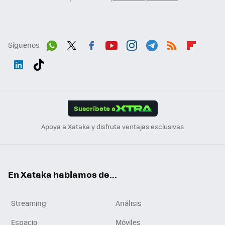
Síguenos
Wh
Twit
Fac
You
Inst
Tele
RSS
Flip
ats
ter
ebo
tub
agr
gra
boa
Link
Tikt
App
ok
e
am
m
rd
edI
ok
Suscríbete a
n
Apoya a Xataka y disfruta ventajas exclusivas
En Xataka hablamos de...
Streaming
Análisis
Espacio
Móviles