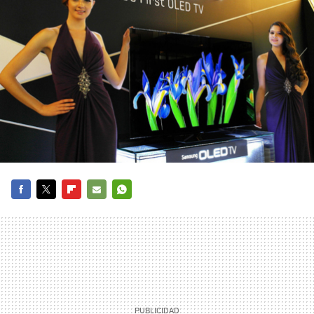
FACEBOOK
TWITTER
FLIPBOARD
E-
WHATSAPP
MAIL