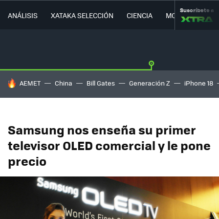
Suscríbete a
ANÁLISIS
XATAKA SELECCIÓN
CIENCIA
MOVILIDAD
HOY SE HABLA DE
AEMET
China
Bill Gates
Generación Z
iPhone 18
Samsung nos enseña su primer
televisor OLED comercial y le pone
precio