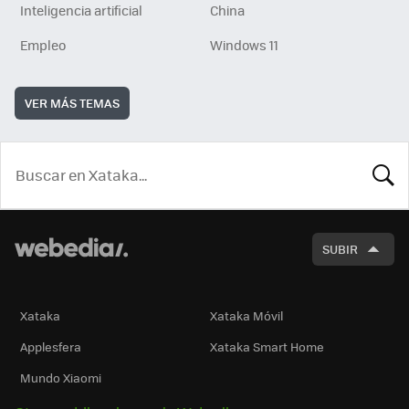
Inteligencia artificial
China
Empleo
Windows 11
VER MÁS TEMAS
BUSCA
SUBIR
Xataka
Xataka Móvil
Applesfera
Xataka Smart Home
Mundo Xiaomi