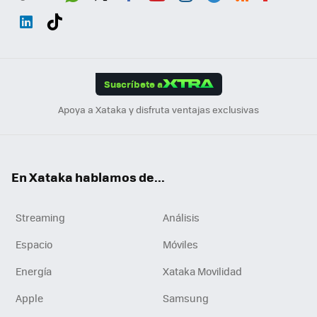
Wh
Twit
Fac
You
Inst
Tele
RSS
Flip
ats
ter
ebo
tub
agr
gra
boa
Link
Tikt
App
ok
e
am
m
rd
edI
ok
Suscríbete a
n
Apoya a Xataka y disfruta ventajas exclusivas
En Xataka hablamos de...
Streaming
Análisis
Espacio
Móviles
Energía
Xataka Movilidad
Apple
Samsung