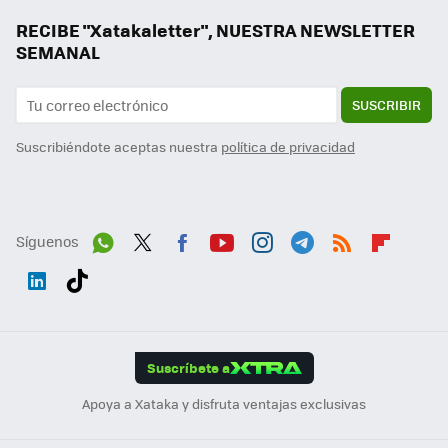
RECIBE "Xatakaletter", NUESTRA NEWSLETTER
SEMANAL
SUSCRIBIR
Suscribiéndote aceptas nuestra
política de privacidad
Síguenos
Wh
Twit
Fac
You
Inst
Tele
RSS
Flip
ats
ter
ebo
tub
agr
gra
boa
Link
Tikt
App
ok
e
am
m
rd
edI
ok
Suscríbete a
n
Apoya a Xataka y disfruta ventajas exclusivas