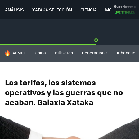
Suscríbete a
ANÁLISIS
XATAKA SELECCIÓN
CIENCIA
MOVILIDAD
HOY SE HABLA DE
AEMET
China
Bill Gates
Generación Z
iPhone 18
Las tarifas, los sistemas
operativos y las guerras que no
acaban. Galaxia Xataka