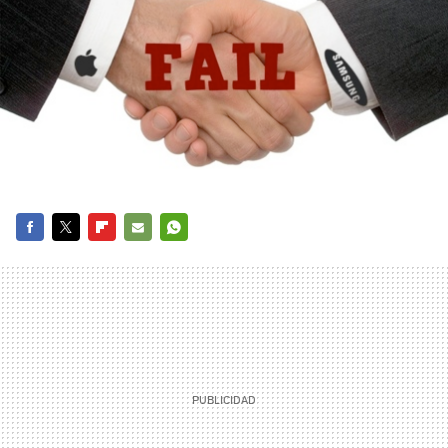
FACEBOOK
TWITTER
FLIPBOARD
E-
WHATSAPP
MAIL