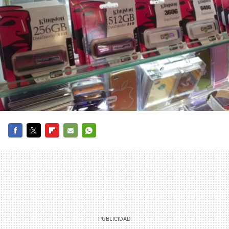
FACEBOOK
TWITTER
FLIPBOARD
E-
WHATSAPP
MAIL