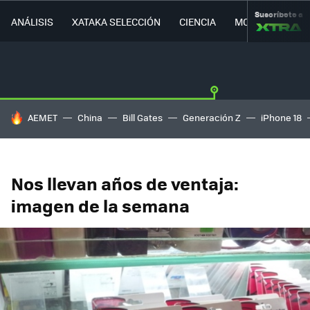
Suscríbete a
ANÁLISIS
XATAKA SELECCIÓN
CIENCIA
MOVILIDAD
HOY SE HABLA DE
AEMET
China
Bill Gates
Generación Z
iPhone 18
Nos llevan años de ventaja:
imagen de la semana