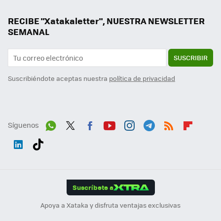
RECIBE "Xatakaletter", NUESTRA NEWSLETTER
SEMANAL
SUSCRIBIR
Suscribiéndote aceptas nuestra
política de privacidad
Síguenos
Wh
Twit
Fac
You
Inst
Tele
RSS
Flip
ats
ter
ebo
tub
agr
gra
boa
Link
Tikt
App
ok
e
am
m
rd
edI
ok
Suscríbete a
n
Apoya a Xataka y disfruta ventajas exclusivas