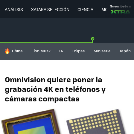
Suscríbete a
ANÁLISIS
XATAKA SELECCIÓN
CIENCIA
MOVILIDAD
HOY SE HABLA DE
China
Elon Musk
IA
Eclipse
Miniserie
Japón
Omnivision quiere poner la
grabación 4K en teléfonos y
cámaras compactas