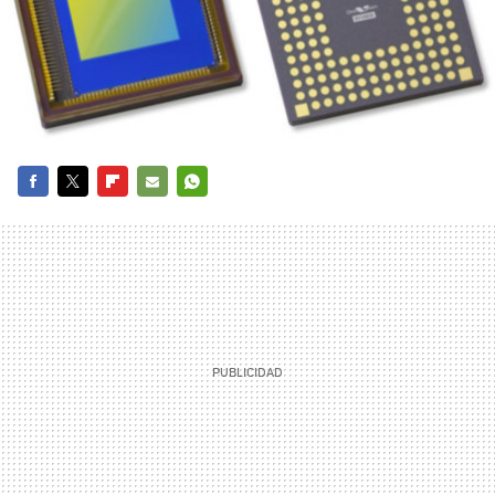
FACEBOOK
TWITTER
FLIPBOARD
E-
WHATSAPP
MAIL