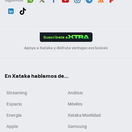
Wh
Twit
Fac
You
Inst
Tele
RSS
Flip
ats
ter
ebo
tub
agr
gra
boa
Link
Tikt
App
ok
e
am
m
rd
edI
ok
Suscríbete a
n
Apoya a Xataka y disfruta ventajas exclusivas
En Xataka hablamos de...
Streaming
Análisis
Espacio
Móviles
Energía
Xataka Movilidad
Apple
Samsung