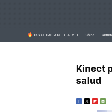
HOY SE HABLA DE
AEMET
China
Gener
Kinect 
salud
FACEBOOK
TWITTER
FLIPBOARD
E-