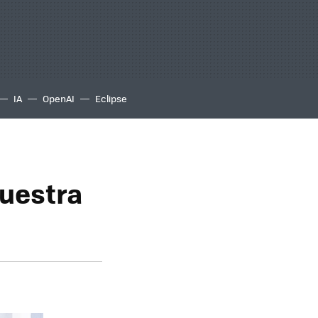
IA
OpenAI
Eclipse
nuestra