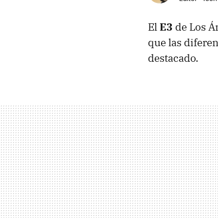
El
E3
de Los Án
que las difere
destacado.