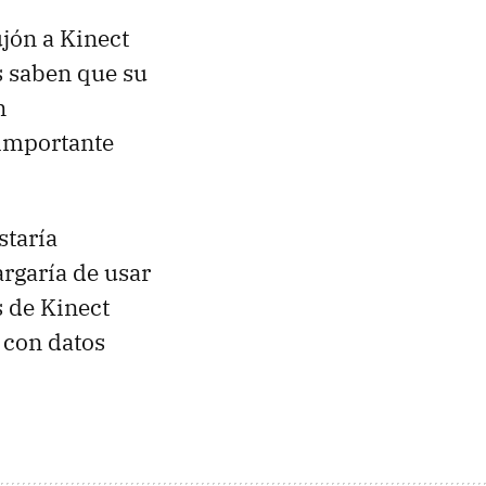
jón a Kinect
s saben que su
n
 importante
staría
argaría de usar
 de Kinect
a con datos