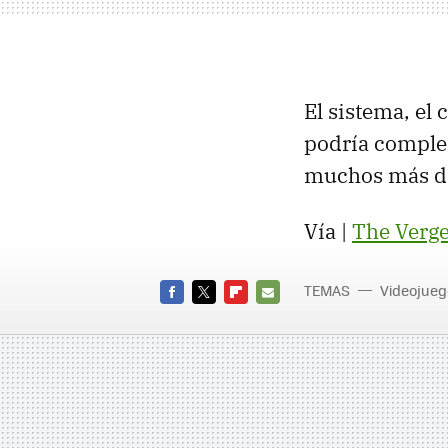
El sistema, el 
podría complet
muchos más da
Vía |
The Verg
TEMAS
Videojueg
FACEBOOK
TWITTER
FLIPBOARD
E-
MAIL