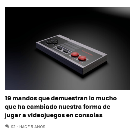
19 mandos que demuestran lo mucho
que ha cambiado nuestra forma de
jugar a videojuegos en consolas
COMENTARIOS
92
HACE 5 AÑOS