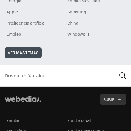
Energía
Xataka Movilidad
Apple
Samsung
Inteligencia artificial
China
Empleo
Windows 11
VER MÁS TEMAS
BUSCA
SUBIR
Xataka
Xataka Móvil
Applesfera
Xataka Smart Home