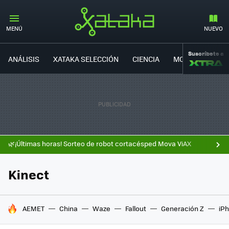
MENÚ
NUEVO
Suscríbete a
ANÁLISIS
XATAKA SELECCIÓN
CIENCIA
MOVILIDAD
🌿¡Últimas horas! Sorteo de robot cortacésped Mova ViAX
Kinect
HOY SE HABLA DE
AEMET
China
Waze
Fallout
Generación Z
iPh