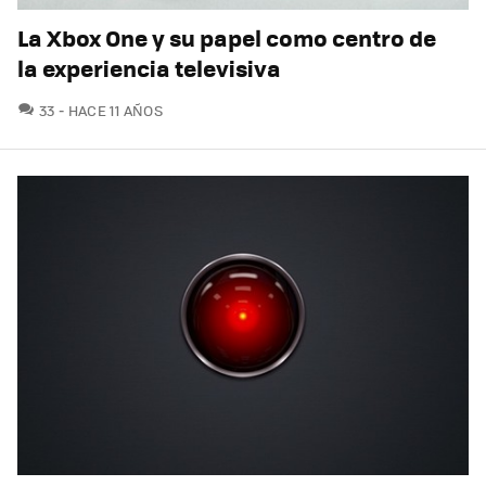
La Xbox One y su papel como centro de
la experiencia televisiva
COMENTARIOS
33
HACE 11 AÑOS