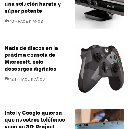
una solución barata y
súper potente
COMENTARIOS
10
HACE 11 AÑOS
Nada de discos en la
próxima consola de
Microsoft, solo
descargas digitales
COMENTARIOS
124
HACE 11 AÑOS
Intel y Google quieren
que nuestros teléfonos
vean en 3D: Project