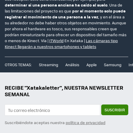
determinar si una persona anciana ha caído al suelo
. Una de
las limitaciones del proyecto es que
por el momento solo puede
registrar el movimiento de una persona a la vez
, y en el área a
su alrededor no debe haber otros objetos en movimiento. Aunque
por ahora el hardware es tosco, sus responsables creen que
podrían miniaturizarlo para ofrecer un dispositivo del tamaño más
o menos de Kinect. Vía |
ITWorld
En Xataka |
Las cámaras tipo
Kinect llegarán a nuestros smartphones y tablets
OTROS TEMAS:
Streaming
Análisis
Apple
Samsung
In
RECIBE "Xatakaletter", NUESTRA NEWSLETTER
SEMANAL
SUSCRIBIR
Suscribiéndote aceptas nuestra
política de privacidad