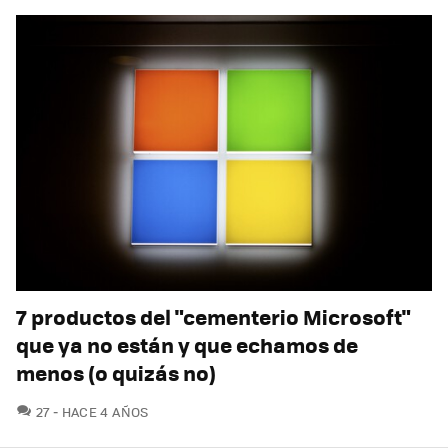
7 productos del "cementerio Microsoft"
que ya no están y que echamos de
menos (o quizás no)
COMENTARIOS
27
HACE 4 AÑOS