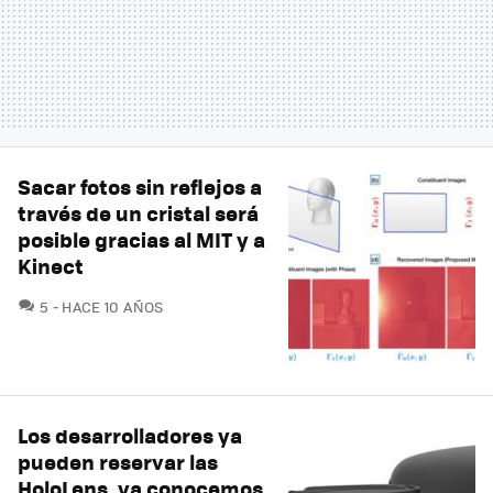
Sacar fotos sin reflejos a
través de un cristal será
posible gracias al MIT y a
Kinect
COMENTARIOS
5
HACE 10 AÑOS
Los desarrolladores ya
pueden reservar las
HoloLens, ya conocemos