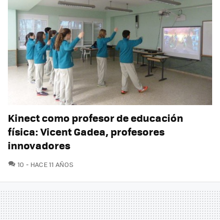
Kinect como profesor de educación
física: Vicent Gadea, profesores
innovadores
COMENTARIOS
10
HACE 11 AÑOS