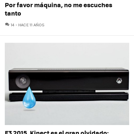
Por favor máquina, no me escuches
tanto
COMENTARIOS
14
HACE 11 AÑOS
E3 2015. Kinect es el gran olvidado: