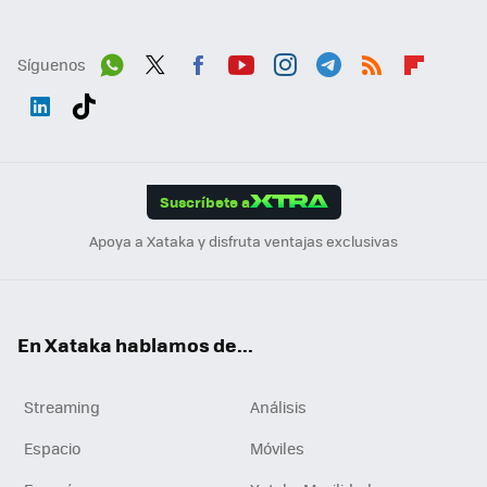
Síguenos
Wh
Twit
Fac
You
Inst
Tele
RSS
Flip
ats
ter
ebo
tub
agr
gra
boa
Link
Tikt
App
ok
e
am
m
rd
edI
ok
Suscríbete a
n
Apoya a Xataka y disfruta ventajas exclusivas
En Xataka hablamos de...
Streaming
Análisis
Espacio
Móviles