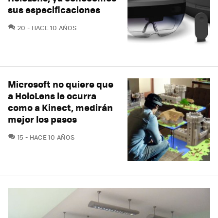
sus especificaciones
COMENTARIOS
20
HACE 10 AÑOS
Microsoft no quiere que
a HoloLens le ocurra
como a Kinect, medirán
mejor los pasos
COMENTARIOS
15
HACE 10 AÑOS