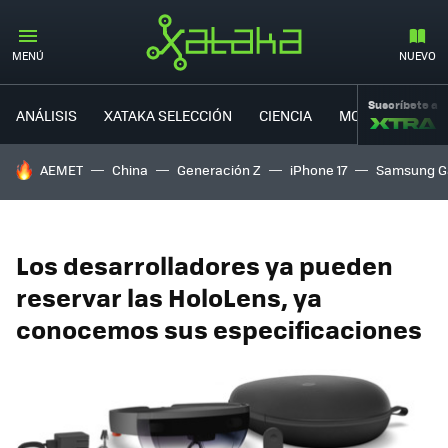
MENÚ
NUEVO
Suscríbete a
ANÁLISIS
XATAKA SELECCIÓN
CIENCIA
MOVILIDAD
HOY SE HABLA DE
AEMET
China
Generación Z
iPhone 17
Samsung G
Los desarrolladores ya pueden
reservar las HoloLens, ya
conocemos sus especificaciones