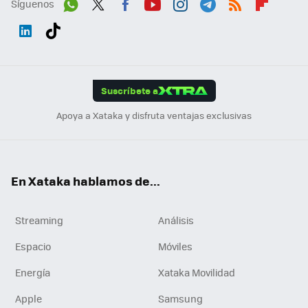
Síguenos
Wh
Twit
Fac
You
Inst
Tele
RSS
Flip
ats
ter
ebo
tub
agr
gra
boa
Link
Tikt
App
ok
e
am
m
rd
edI
ok
Suscríbete a
n
Apoya a Xataka y disfruta ventajas exclusivas
En Xataka hablamos de...
Streaming
Análisis
Espacio
Móviles
Energía
Xataka Movilidad
Apple
Samsung