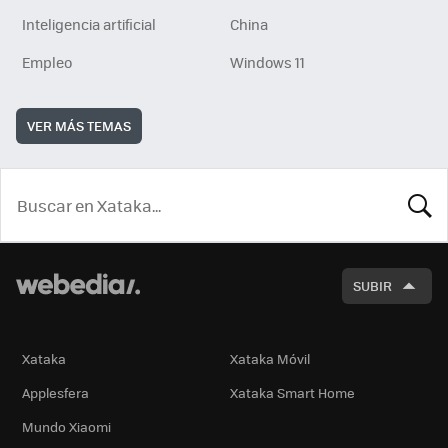
Inteligencia artificial
China
Empleo
Windows 11
VER MÁS TEMAS
BUSCA
SUBIR
Xataka
Xataka Móvil
Applesfera
Xataka Smart Home
Mundo Xiaomi