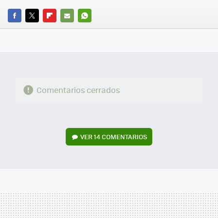
FACEBOOK
TWITTER
FLIPBOARD
E-
WHATSAPP
MAIL
Comentarios cerrados
VER
14 COMENTARIOS