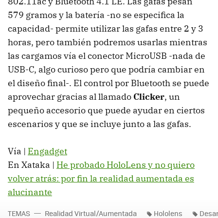
802.11ac y Bluetooth 4.1 LE. Las gafas pesan
579 gramos y la batería -no se especifica la
capacidad- permite utilizar las gafas entre 2 y 3
horas, pero también podremos usarlas mientras
las cargamos vía el conector MicroUSB -nada de
USB-C, algo curioso pero que podría cambiar en
el diseño final-. El control por Bluetooth se puede
aprovechar gracias al llamado
Clicker
, un
pequeño accesorio que puede ayudar en ciertos
escenarios y que se incluye junto a las gafas.
Vía |
Engadget
En Xataka |
He probado HoloLens y no quiero
volver atrás: por fin la realidad aumentada es
alucinante
TEMAS
Realidad Virtual/Aumentada
Hololens
Desar