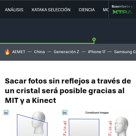
Suscríbete a
ANÁLISIS
XATAKA SELECCIÓN
CIENCIA
MOVILIDAD
HOY SE HABLA DE
AEMET
China
Generación Z
iPhone 17
Samsung G
Sacar fotos sin reflejos a través de
un cristal será posible gracias al
MIT y a Kinect