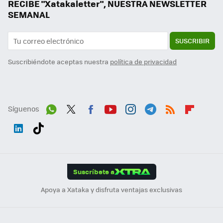
RECIBE "Xatakaletter", NUESTRA NEWSLETTER
SEMANAL
SUSCRIBIR
Suscribiéndote aceptas nuestra
política de privacidad
Síguenos
Wh
Twit
Fac
You
Inst
Tele
RSS
Flip
ats
ter
ebo
tub
agr
gra
boa
Link
Tikt
App
ok
e
am
m
rd
edI
ok
Suscríbete a
n
Apoya a Xataka y disfruta ventajas exclusivas