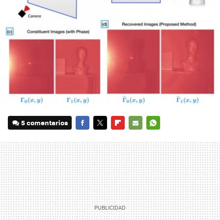
5 comentarios
FACEBOOK
TWITTER
FLIPBOARD
E-
WHATSAPP
MAIL