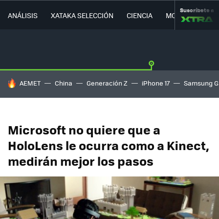
Suscríbete a
ANÁLISIS
XATAKA SELECCIÓN
CIENCIA
MOVILIDAD
HOY SE HABLA DE
AEMET
China
Generación Z
iPhone 17
Samsung G
Microsoft no quiere que a
HoloLens le ocurra como a Kinect,
medirán mejor los pasos