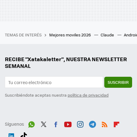
TEMAS DE INTERÉS
Mejores moviles 2026
Claude
Androi
RECIBE "Xatakaletter", NUESTRA NEWSLETTER
SEMANAL
SUSCRIBIR
Suscribiéndote aceptas nuestra
política de privacidad
Síguenos
Wh
Twit
Fac
You
Inst
Tele
RSS
Flip