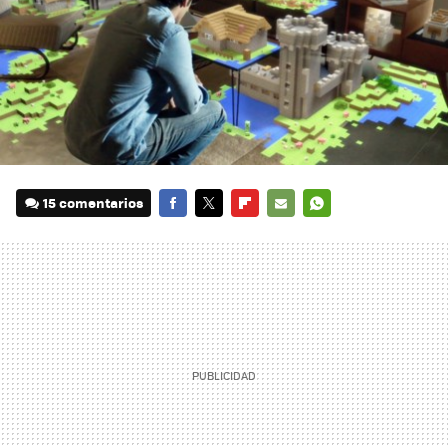
15 comentarios
FACEBOOK
TWITTER
FLIPBOARD
E-
WHATSAPP
MAIL