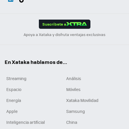
ats
ter
ebo
tub
agr
gra
boa
Link
Tikt
App
ok
e
am
m
rd
edI
ok
Suscríbete a
n
Apoya a Xataka y disfruta ventajas exclusivas
En Xataka hablamos de...
Streaming
Análisis
Espacio
Móviles
Energía
Xataka Movilidad
Apple
Samsung
Inteligencia artificial
China