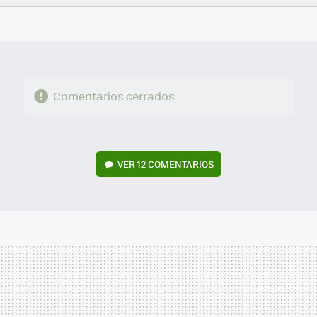
FACEBOOK
TWITTER
FLIPBOARD
E-
WHATSAPP
MAIL
Comentarios cerrados
VER
12 COMENTARIOS