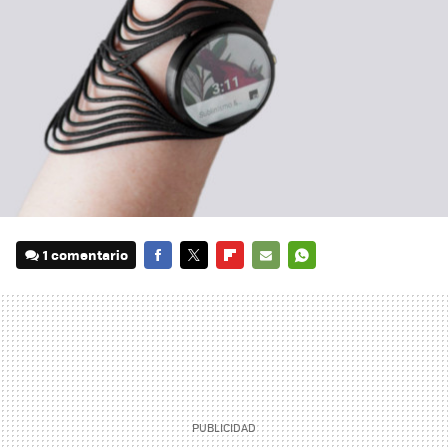
1 comentario
FACEBOOK
TWITTER
FLIPBOARD
E-
WHATSAPP
MAIL