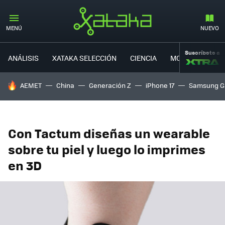
MENÚ
NUEVO
Suscríbete a
ANÁLISIS
XATAKA SELECCIÓN
CIENCIA
MOVILIDAD
HOY SE HABLA DE
AEMET
China
Generación Z
iPhone 17
Samsung G
Con Tactum diseñas un wearable
sobre tu piel y luego lo imprimes
en 3D