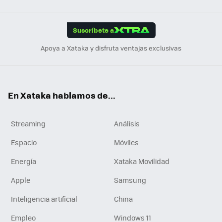
Link
Tikt
App
ok
e
am
m
rd
edI
ok
Suscríbete a
n
Apoya a Xataka y disfruta ventajas exclusivas
En Xataka hablamos de...
Streaming
Análisis
Espacio
Móviles
Energía
Xataka Movilidad
Apple
Samsung
Inteligencia artificial
China
Empleo
Windows 11