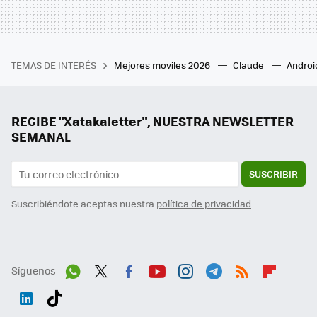
TEMAS DE INTERÉS
Mejores moviles 2026
Claude
Androi
RECIBE "Xatakaletter", NUESTRA NEWSLETTER
SEMANAL
SUSCRIBIR
Suscribiéndote aceptas nuestra
política de privacidad
Síguenos
Wh
Twit
Fac
You
Inst
Tele
RSS
Flip
ats
ter
ebo
tub
agr
gra
boa