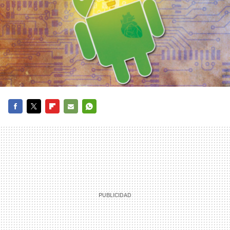
FACEBOOK
TWITTER
FLIPBOARD
E-
WHATSAPP
MAIL