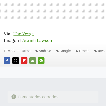
Vía |
The Verge
Imagen |
Aurich Lawson
TEMAS
Otros
Android
Google
Oracle
Java
FACEBOOK
TWITTER
FLIPBOARD
E-
WHATSAPP
MAIL
Comentarios cerrados