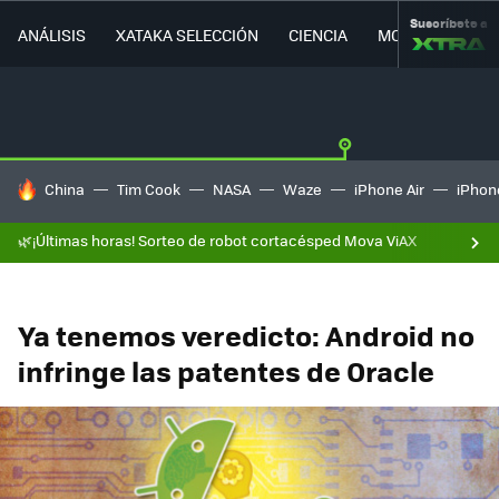
Suscríbete a
ANÁLISIS
XATAKA SELECCIÓN
CIENCIA
MOVILIDAD
HOY SE HABLA DE
China
Tim Cook
NASA
Waze
iPhone Air
iPhone
🌿¡Últimas horas! Sorteo de robot cortacésped Mova ViAX
Ya tenemos veredicto: Android no
infringe las patentes de Oracle