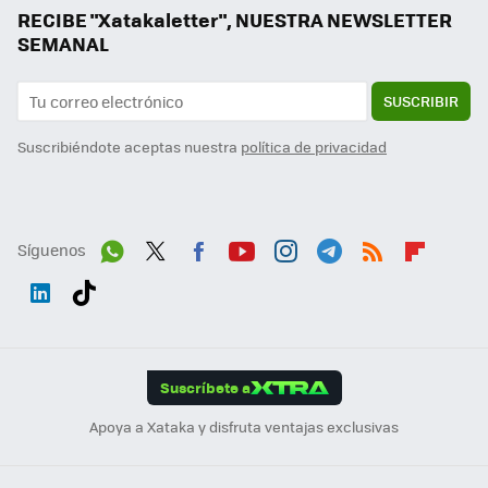
RECIBE "Xatakaletter", NUESTRA NEWSLETTER
SEMANAL
SUSCRIBIR
Suscribiéndote aceptas nuestra
política de privacidad
Síguenos
Wh
Twit
Fac
You
Inst
Tele
RSS
Flip
ats
ter
ebo
tub
agr
gra
boa
Link
Tikt
App
ok
e
am
m
rd
edI
ok
Suscríbete a
n
Apoya a Xataka y disfruta ventajas exclusivas