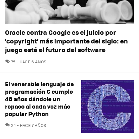
Oracle contra Google es el juicio por
‘copyright’ más importante del siglo: en
juego está el futuro del software
COMENTARIOS
75
HACE 6 AÑOS
El venerable lenguaje de
programación C cumple
48 años dándole un
repaso al cada vez más
popular Python
COMENTARIOS
24
HACE 7 AÑOS