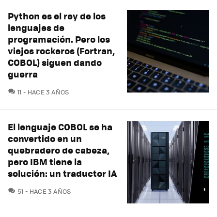
Python es el rey de los
lenguajes de
programación. Pero los
viejos rockeros (Fortran,
COBOL) siguen dando
guerra
COMENTARIOS
11
HACE 3 AÑOS
El lenguaje COBOL se ha
convertido en un
quebradero de cabeza,
pero IBM tiene la
solución: un traductor IA
COMENTARIOS
51
HACE 3 AÑOS