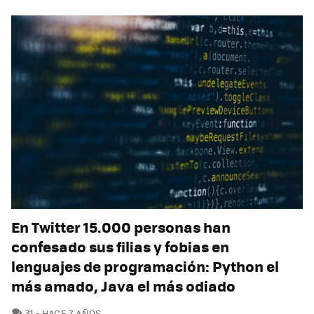
En Twitter 15.000 personas han
confesado sus filias y fobias en
lenguajes de programación: Python el
más amado, Java el más odiado
COMENTARIOS
31
HACE 7 AÑOS