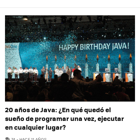
20 años de Java: ¿En qué quedó el
sueño de programar una vez, ejecutar
en cualquier lugar?
COMENTARIOS
74
HACE 11 AÑOS