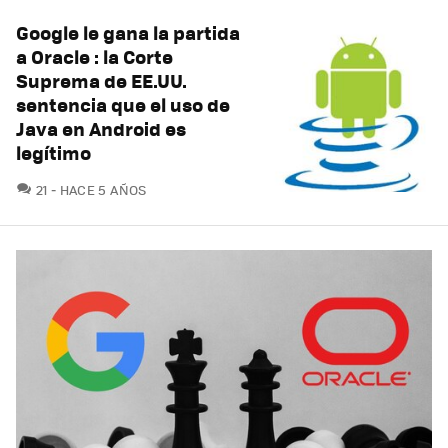
Google le gana la partida
a Oracle : la Corte
Suprema de EE.UU.
sentencia que el uso de
Java en Android es
legítimo
COMENTARIOS
21
HACE 5 AÑOS