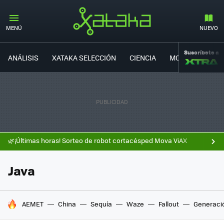
MENÚ
NUEVO
Suscríbete a
ANÁLISIS
XATAKA SELECCIÓN
CIENCIA
MOVILIDAD
🌿¡Últimas horas! Sorteo de robot cortacésped Mova ViAX
Java
HOY SE HABLA DE
AEMET
China
Sequía
Waze
Fallout
Generaci