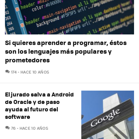
Si quieres aprender a programar, éstos
son los lenguajes más populares y
prometedores
COMENTARIOS
174
HACE 10 AÑOS
El jurado salva a Android
de Oracle y de paso
ayuda al futuro del
software
COMENTARIOS
76
HACE 10 AÑOS