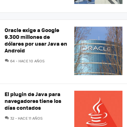
Oracle exige a Google
9.300 millones de
dólares por usar Java en
Android
COMENTARIOS
64
HACE 10 AÑOS
El plugin de Java para
navegadores tiene los
días contados
COMENTARIOS
32
HACE 11 AÑOS