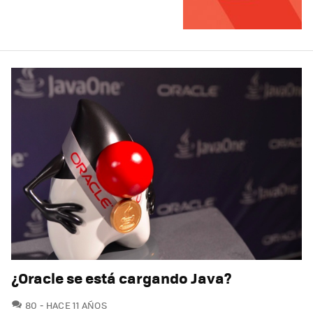
¿Oracle se está cargando Java?
COMENTARIOS
80
HACE 11 AÑOS