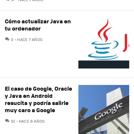
Cómo actualizar Java en
tu ordenador
COMENTARIOS
0
HACE 7 AÑOS
El caso de Google, Oracle
y Java en Android
resucita y podría salirle
muy caro a Google
COMENTARIOS
32
HACE 8 AÑOS