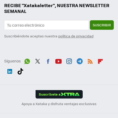
RECIBE "Xatakaletter", NUESTRA NEWSLETTER
SEMANAL
SUSCRIBIR
Suscribiéndote aceptas nuestra
política de privacidad
Síguenos
Wh
Twit
Fac
You
Inst
Tele
RSS
Flip
ats
ter
ebo
tub
agr
gra
boa
Link
Tikt
App
ok
e
am
m
rd
edI
ok
Suscríbete a
n
Apoya a Xataka y disfruta ventajas exclusivas