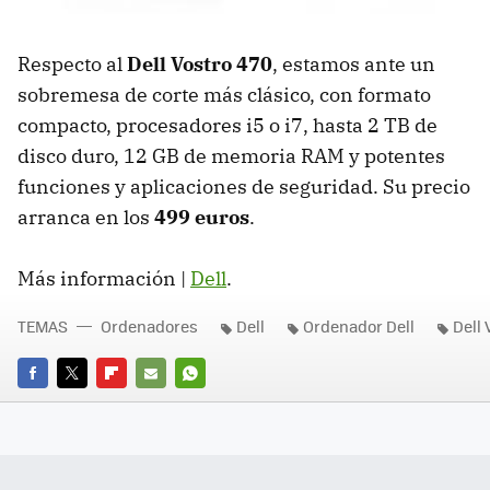
Respecto al
Dell Vostro 470
, estamos ante un
sobremesa de corte más clásico, con formato
compacto, procesadores i5 o i7, hasta 2 TB de
disco duro, 12 GB de memoria
RAM
y potentes
funciones y aplicaciones de seguridad. Su precio
arranca en los
499 euros
.
Más información |
Dell
.
TEMAS
Ordenadores
Dell
Ordenador Dell
Dell 
FACEBOOK
TWITTER
FLIPBOARD
E-
WHATSAPP
MAIL