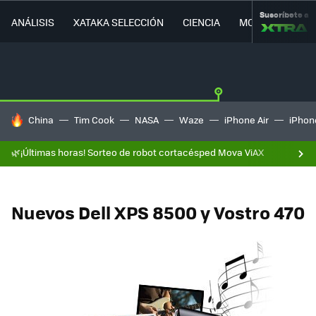
Suscríbete a
ANÁLISIS
XATAKA SELECCIÓN
CIENCIA
MOVILIDAD
HOY SE HABLA DE
China
Tim Cook
NASA
Waze
iPhone Air
iPhone
🌿¡Últimas horas! Sorteo de robot cortacésped Mova ViAX
Nuevos Dell XPS 8500 y Vostro 470