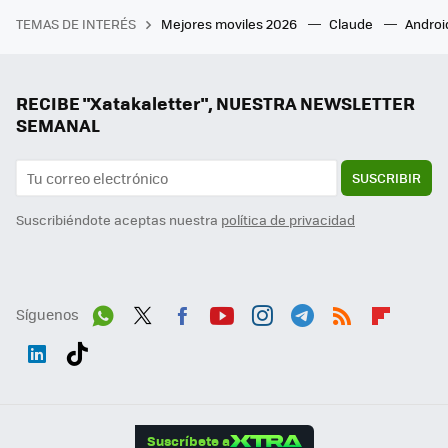
TEMAS DE INTERÉS
Mejores moviles 2026
Claude
Androi
RECIBE "Xatakaletter", NUESTRA NEWSLETTER
SEMANAL
SUSCRIBIR
Suscribiéndote aceptas nuestra
política de privacidad
Síguenos
Wh
Twit
Fac
You
Inst
Tele
RSS
Flip
ats
ter
ebo
tub
agr
gra
boa
Link
Tikt
App
ok
e
am
m
rd
edI
ok
Suscríbete a
n