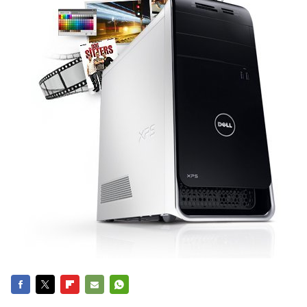
FACEBOOK
TWITTER
FLIPBOARD
E-
WHATSAPP