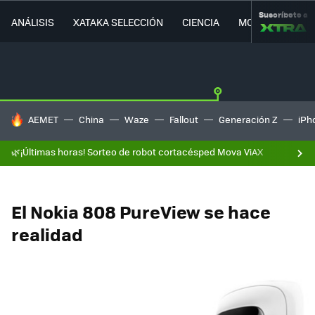
Suscríbete a
ANÁLISIS
XATAKA SELECCIÓN
CIENCIA
MOVILIDAD
HOY SE HABLA DE
AEMET
China
Waze
Fallout
Generación Z
iPh
🌿¡Últimas horas! Sorteo de robot cortacésped Mova ViAX
El Nokia 808 PureView se hace
realidad