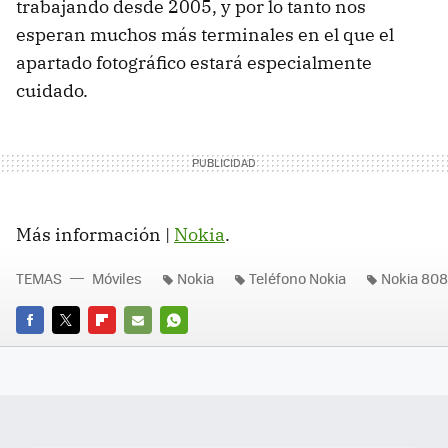
trabajando desde 2005, y por lo tanto nos
esperan muchos más terminales en el que el
apartado fotográfico estará especialmente
cuidado.
Más información |
Nokia
.
TEMAS
Móviles
Nokia
Teléfono Nokia
Nokia 808
FACEBOOK
TWITTER
FLIPBOARD
E-
WHATSAPP
MAIL