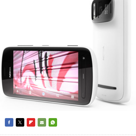
FACEBOOK
TWITTER
FLIPBOARD
E-
WHATSAPP