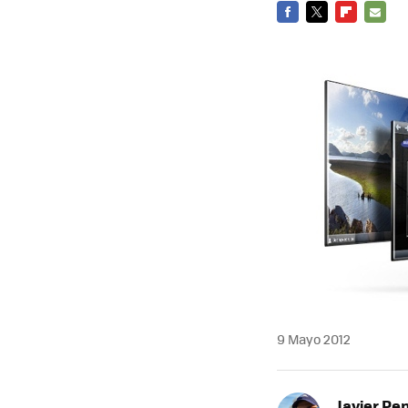
FACEBOOK
TWITTER
FLIPBOARD
E-
MAIL
9 Mayo 2012
Javier Pe