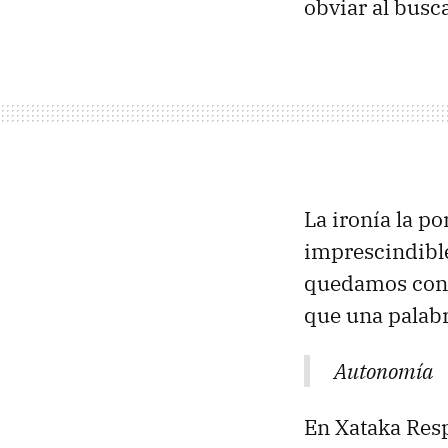
obviar al busc
La ironía la p
imprescindible
quedamos con o
que una palab
Autonomía
En Xataka Resp