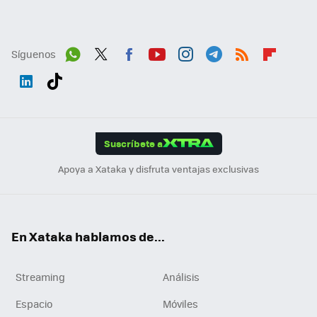
Síguenos
Wh
Twit
Fac
You
Inst
Tele
RSS
Flip
ats
ter
ebo
tub
agr
gra
boa
Link
Tikt
App
ok
e
am
m
rd
edI
ok
Suscríbete a
n
Apoya a Xataka y disfruta ventajas exclusivas
En Xataka hablamos de...
Streaming
Análisis
Espacio
Móviles