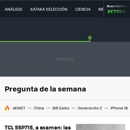
Suscríbete a
ANÁLISIS
XATAKA SELECCIÓN
CIENCIA
MOVILIDAD
Pregunta de la semana
HOY SE HABLA DE
AEMET
China
Bill Gates
Generación Z
iPhone 18
TCL 55P715, a examen: las