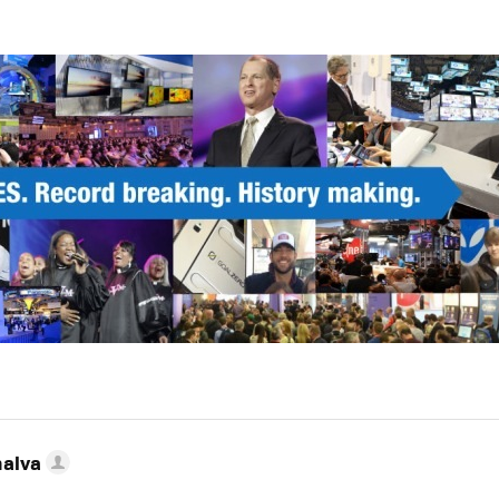
nalva