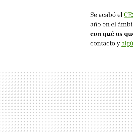
Se acabó el
CE
año en el ámb
con qué os qu
contacto y
alg