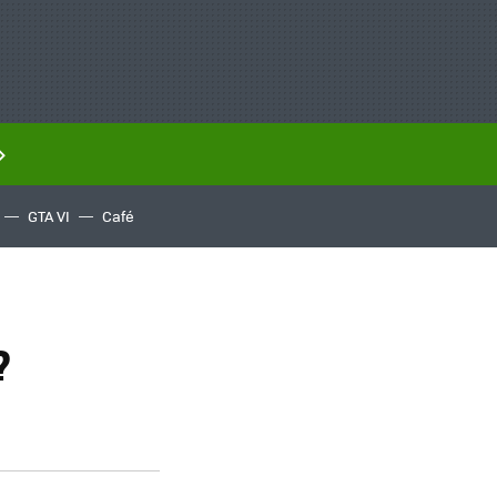
GTA VI
Café
?