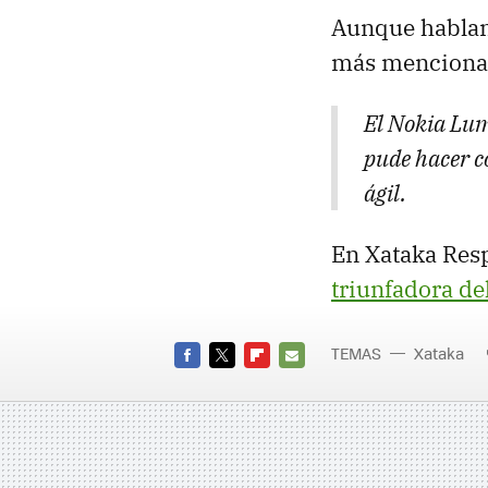
Aunque hablan
más menciona
El Nokia Lum
pude hacer c
ágil.
En Xataka Res
triunfadora de
TEMAS
Xataka
FACEBOOK
TWITTER
FLIPBOARD
E-
MAIL