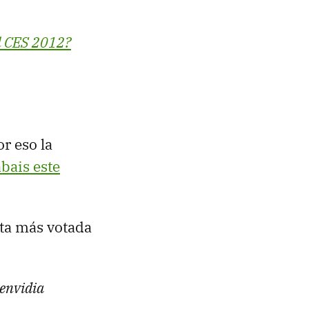
l
CES
2012?
r eso la
bais este
sta más votada
 envidia