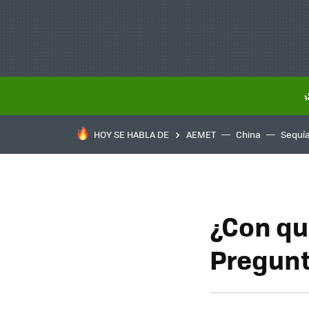
HOY SE HABLA DE
AEMET
China
Sequí
¿Con qu
Pregunt