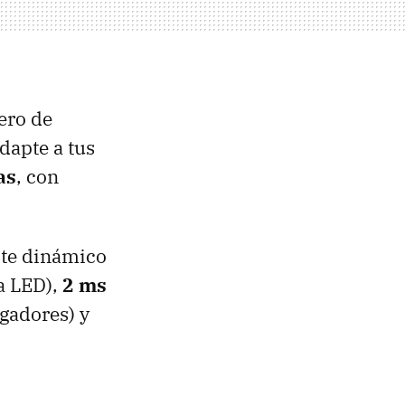
ero de
dapte a tus
as
, con
ste dinámico
a LED),
2 ms
ugadores) y