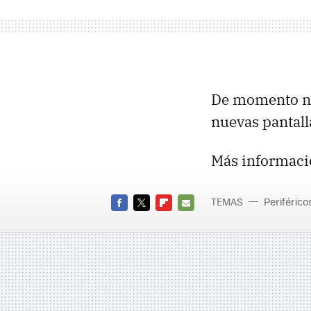
De momento no
nuevas pantall
Más informaci
TEMAS
Periférico
FACEBOOK
TWITTER
FLIPBOARD
E-
MAIL