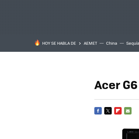
HOY SE HABLA DE
AEMET
China
Sequí
Acer G6
FACEBOOK
TWITTER
FLIPBOARD
E-
MAIL