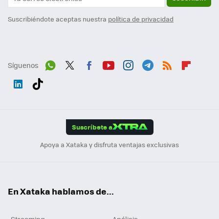
Suscribiéndote aceptas nuestra
política de privacidad
Síguenos
Wh
Twit
Fac
You
Inst
Tele
RSS
Flip
ats
ter
ebo
tub
agr
gra
boa
Link
Tikt
App
ok
e
am
m
rd
edI
ok
Suscríbete a
n
Apoya a Xataka y disfruta ventajas exclusivas
En Xataka hablamos de...
Streaming
Análisis