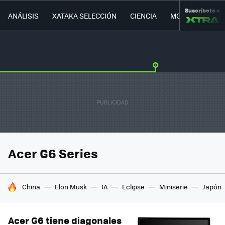
Suscríbete a
ANÁLISIS
XATAKA SELECCIÓN
CIENCIA
MOVILIDAD
Acer G6 Series
HOY SE HABLA DE
China
Elon Musk
IA
Eclipse
Miniserie
Japón
Acer G6 tiene diagonales