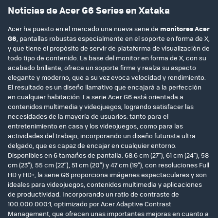
Noticias de Acer G6 Series en Xataka
Acer ha puesto en el mercado una nueva serie de
monitores Acer
G6
, pantallas robustas especialmente en el soporte en forma de X,
y que tiene el propósito de servir de plataforma de visualización de
todo tipo de contenido. La base del monitor en forma de X, con su
acabado brillante, ofrece un soporte firme y realza su aspecto
elegante y moderno, que a su vez evoca velocidad y rendimiento.
El resultado es un diseño llamativo que encajará a la perfección
en cualquier habitación. La serie Acer G6 está orientada a
contenidos multimedia y videojuegos, logrando satisfacer las
necesidades de la mayoría de usuarios: tanto para el
entretenimiento en casa y los videojuegos, como para las
actividades del trabajo, incorporando un diseño futurista ultra
delgado, que es capaz de encajar en cualquier entorno.
Disponibles en 6 tamaños de pantalla: 68.6 cm (27”), 61 cm (24”), 58
cm (23”), 55 cm (22”), 51 cm (20”) y 47 cm (19”), con resoluciones Full
HD y HD+, la serie G6 proporciona imágenes espectaculares y son
ideales para videojuegos, contenidos multimedia y aplicaciones
de productividad. Incorporando un ratio de contraste de
100.000.000:1, optimizado por Acer Adaptive Contrast
Management, que ofrecen unas importantes mejoras en cuanto a