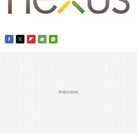
FACEBOOK
TWITTER
FLIPBOARD
E-
WHATSAPP
MAIL