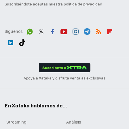
Suscribiéndote aceptas nuestra
política de privacidad
Síguenos
Wh
Twit
Fac
You
Inst
Tele
RSS
Flip
ats
ter
ebo
tub
agr
gra
boa
Link
Tikt
App
ok
e
am
m
rd
edI
ok
Suscríbete a
n
Apoya a Xataka y disfruta ventajas exclusivas
En Xataka hablamos de...
Streaming
Análisis