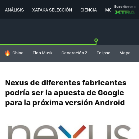
Suscríbete a
ANÁLISIS
XATAKA SELECCIÓN
CIENCIA
MOVILIDAD
HOY SE HABLA DE
China
Elon Musk
Generación Z
Eclipse
Mapa
Nexus de diferentes fabricantes
podría ser la apuesta de Google
para la próxima versión Android