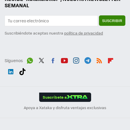
SEMANAL
SUSCRIBIR
Suscribiéndote aceptas nuestra
política de privacidad
Síguenos
Wh
Twit
Fac
You
Inst
Tele
RSS
Flip
ats
ter
ebo
tub
agr
gra
boa
Link
Tikt
App
ok
e
am
m
rd
edI
ok
Suscríbete a
n
Apoya a Xataka y disfruta ventajas exclusivas