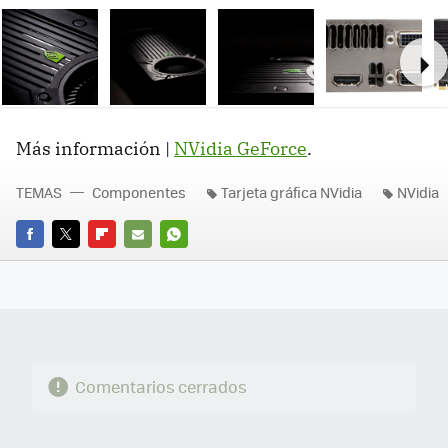
Ne
Más información |
NVidia GeForce
.
TEMAS
Componentes
Tarjeta gráfica NVidia
NVidia
FACEBOOK
TWITTER
FLIPBOARD
E-
WHATSAPP
MAIL
Comentarios cerrados