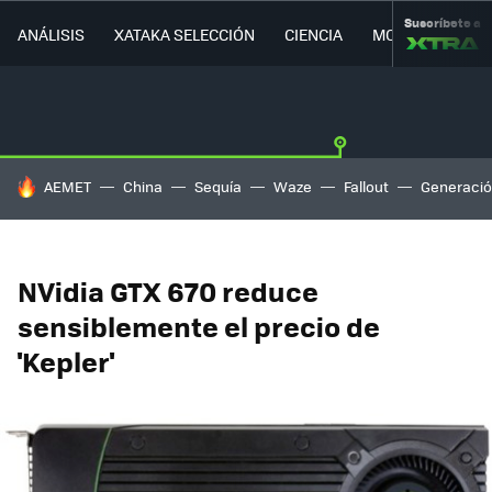
Suscríbete a
ANÁLISIS
XATAKA SELECCIÓN
CIENCIA
MOVILIDAD
HOY SE HABLA DE
AEMET
China
Sequía
Waze
Fallout
Generació
NVidia GTX 670 reduce
sensiblemente el precio de
'Kepler'