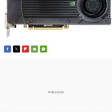
FACEBOOK
TWITTER
FLIPBOARD
E-
WHATSAPP
MAIL