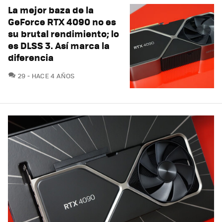
La mejor baza de la
GeForce RTX 4090 no es
su brutal rendimiento; lo
es DLSS 3. Así marca la
diferencia
COMENTARIOS
29
HACE 4 AÑOS