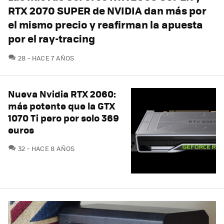
RTX 2070 SUPER de NVIDIA dan más por
el mismo precio y reafirman la apuesta
por el ray-tracing
COMENTARIOS
28
HACE 7 AÑOS
Nueva Nvidia RTX 2060:
más potente que la GTX
1070 Ti pero por solo 369
euros
COMENTARIOS
32
HACE 8 AÑOS