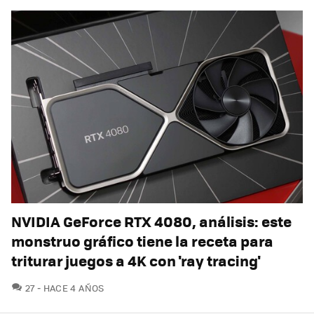
NVIDIA GeForce RTX 4080, análisis: este
monstruo gráfico tiene la receta para
triturar juegos a 4K con 'ray tracing'
COMENTARIOS
27
HACE 4 AÑOS