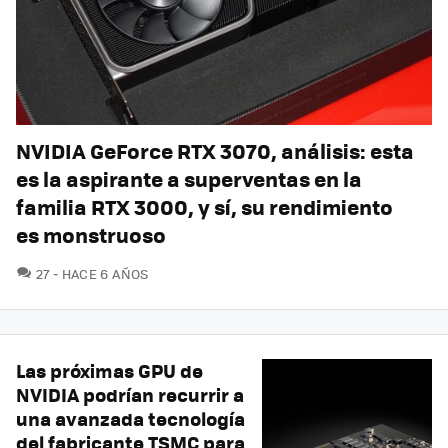
NVIDIA GeForce RTX 3070, análisis: esta
es la aspirante a superventas en la
familia RTX 3000, y sí, su rendimiento
es monstruoso
COMENTARIOS
27
HACE 6 AÑOS
Las próximas GPU de
NVIDIA podrían recurrir a
una avanzada tecnología
del fabricante TSMC para