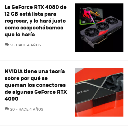
La GeForce RTX 4080 de
12 GB está lista para
regresar, y lo hará justo
como sospechábamos
que lo haría
COMENTARIOS
9
HACE 4 AÑOS
NVIDIA tiene una teoría
sobre por qué se
queman los conectores
de algunas GeForce RTX
4090
COMENTARIOS
20
HACE 4 AÑOS