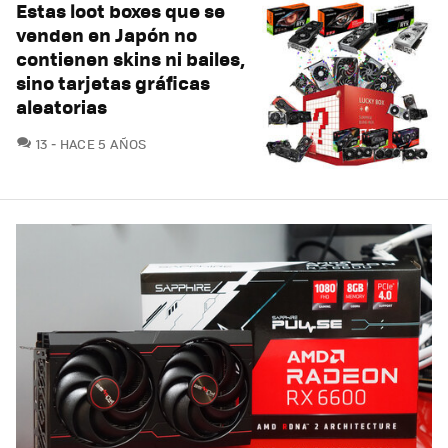
Estas loot boxes que se
venden en Japón no
contienen skins ni bailes,
sino tarjetas gráficas
aleatorias
COMENTARIOS
13
HACE 5 AÑOS