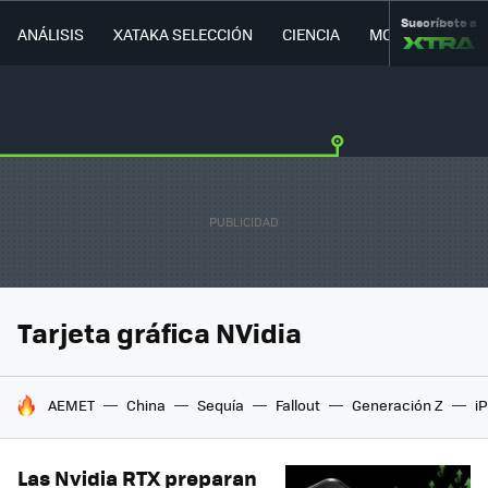
Suscríbete a
ANÁLISIS
XATAKA SELECCIÓN
CIENCIA
MOVILIDAD
Tarjeta gráfica NVidia
HOY SE HABLA DE
AEMET
China
Sequía
Fallout
Generación Z
i
Las Nvidia RTX preparan