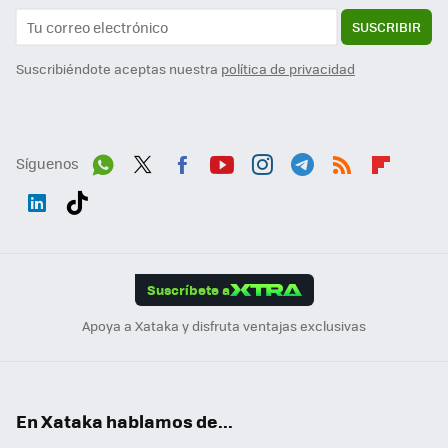
SUSCRIBIR
Suscribiéndote aceptas nuestra
política de privacidad
Síguenos
Wh
Twit
Fac
You
Inst
Tele
RSS
Flip
ats
ter
ebo
tub
agr
gra
boa
Link
Tikt
App
ok
e
am
m
rd
edI
ok
Suscríbete a
n
Apoya a Xataka y disfruta ventajas exclusivas
En Xataka hablamos de...