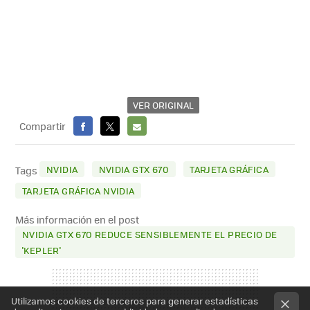
VER ORIGINAL
Compartir
FACEBOOK
X
E-
MAIL
NVIDIA
NVIDIA GTX 670
TARJETA GRÁFICA
Tags
TARJETA GRÁFICA NVIDIA
Más información en el post
NVIDIA GTX 670 REDUCE SENSIBLEMENTE EL PRECIO DE
'KEPLER'
Utilizamos cookies de terceros para generar estadísticas