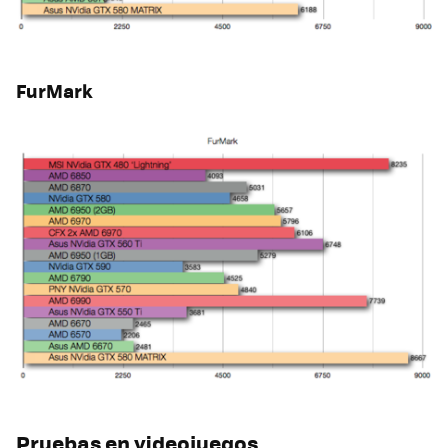
FurMark
Pruebas en videojuegos