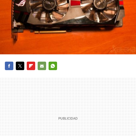
FACEBOOK
TWITTER
FLIPBOARD
E-
WHATSAPP
MAIL