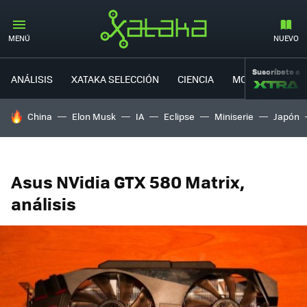
MENÚ
NUEVO
Suscríbete a
ANÁLISIS
XATAKA SELECCIÓN
CIENCIA
MOVILIDAD
HOY SE HABLA DE
China
Elon Musk
IA
Eclipse
Miniserie
Japón
Asus NVidia GTX 580 Matrix,
análisis