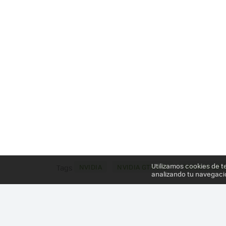
Utilizamos cookies de t
NVIDIA
NVIDIA GTX 670
TARJETA GRÁ
Tags
analizando tu navegaci
Más información en el post
NVIDIA GTX 670 REDU