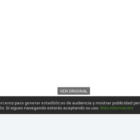
VER ORIGINAL
erceros para generar estadísticas de audiencia y mostrar publicidad pe
FICA
TARJETA GRÁFICA NVIDIA
ón. Si sigues navegando estarás aceptando su uso.
Más información
CE SENSIBLEMENTE EL PRECIO DE 'KEPLER'