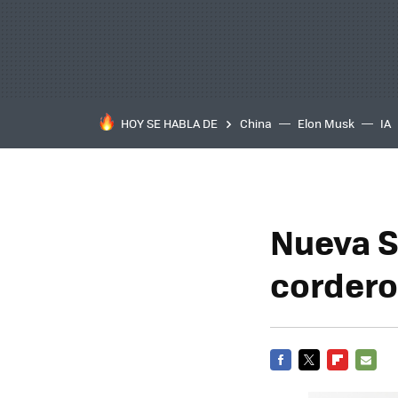
HOY SE HABLA DE
China
Elon Musk
IA
Nueva Se
cordero
FACEBOOK
TWITTER
FLIPBOARD
E-