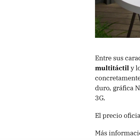
Entre sus cara
multitáctil
y l
concretament
duro, gráfica 
3G.
El precio ofic
Más informaci