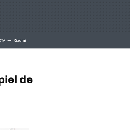
GTA
Xiaomi
piel de