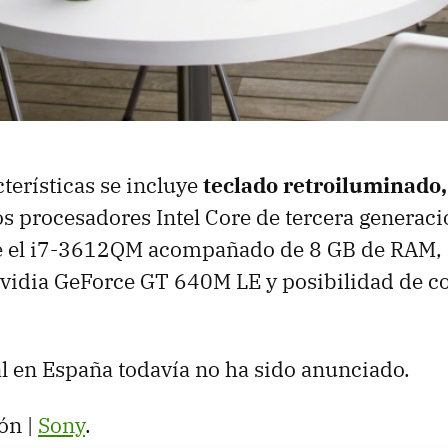
cterísticas se incluye
teclado retroiluminado
os procesadores Intel Core de tercera generaci
e el i7-3612QM acompañado de 8 GB de
RAM
,
Nvidia GeForce GT 640M LE y posibilidad de c
ial en España todavía no ha sido anunciado.
ón |
Sony
.