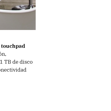
, touchpad
ón,
 1 TB de disco
onectividad