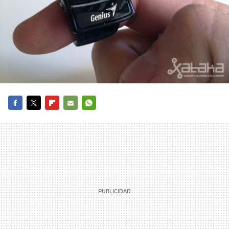
FACEBOOK
TWITTER
FLIPBOARD
E-
WHATSAPP
MAIL