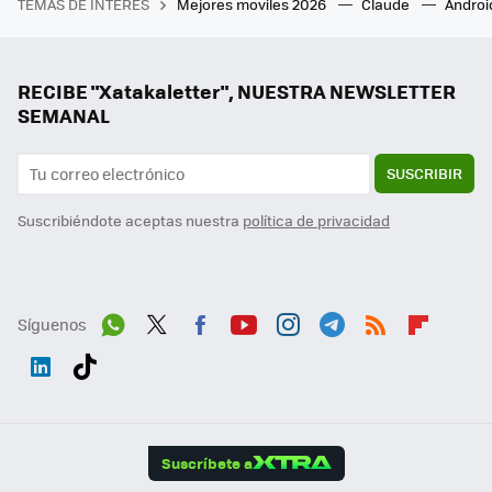
TEMAS DE INTERÉS
Mejores moviles 2026
Claude
Androi
RECIBE "Xatakaletter", NUESTRA NEWSLETTER
SEMANAL
SUSCRIBIR
Suscribiéndote aceptas nuestra
política de privacidad
Síguenos
Wh
Twit
Fac
You
Inst
Tele
RSS
Flip
ats
ter
ebo
tub
agr
gra
boa
Link
Tikt
App
ok
e
am
m
rd
edI
ok
Suscríbete a
n