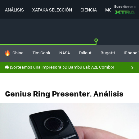
Suscríbete a
ANÁLISIS
XATAKA SELECCIÓN
CIENCIA
MOVILIDAD
HOY SE HABLA DE
China
Tim Cook
NASA
Fallout
Bugatti
iPhone 
🖨️ ¡Sorteamos una impresora 3D Bambu Lab A2L Combo!
Genius Ring Presenter. Análisis