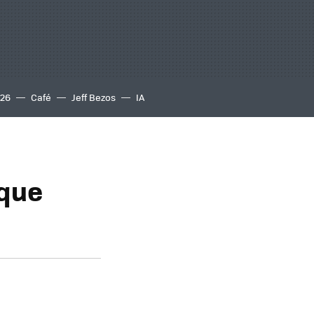
S26
Café
Jeff Bezos
IA
 que