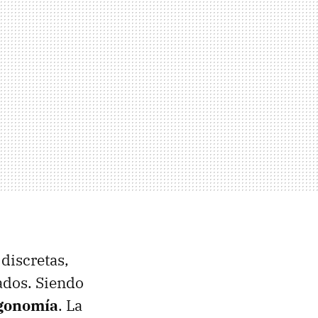
discretas,
ados. Siendo
gonomía
. La