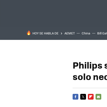
HOY SE HABLA DE
AEMET
China
Bill Ga
Philips
solo nec
FACEBOOK
TWITTER
FLIPBOARD
E-