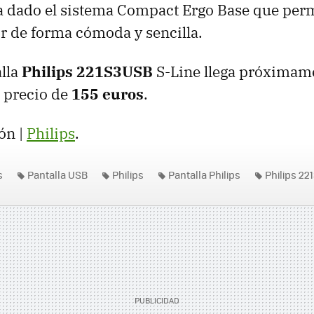
 dado el sistema Compact Ergo Base que permi
or de forma cómoda y sencilla.
alla
Philips 221S3USB
S-Line llega próximame
 precio de
155 euros
.
ón |
Philips
.
s
Pantalla USB
Philips
Pantalla Philips
Philips 2