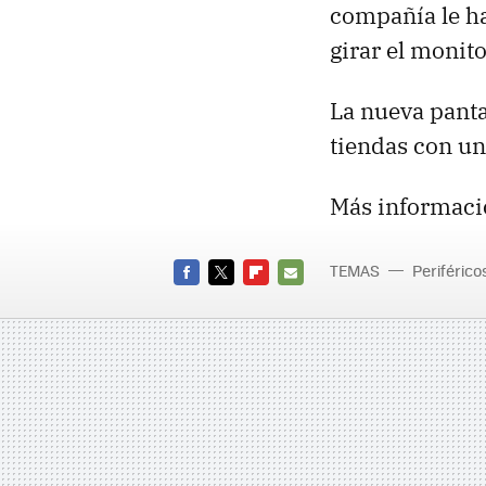
compañía le ha
girar el monit
La nueva pant
tiendas con un
Más informaci
TEMAS
Periférico
FACEBOOK
TWITTER
FLIPBOARD
E-
MAIL