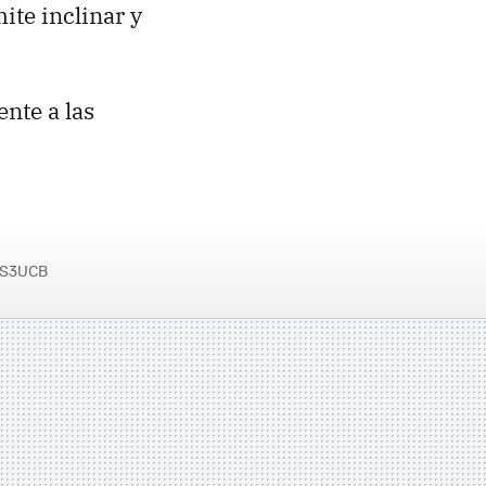
te inclinar y
nte a las
21S3UCB