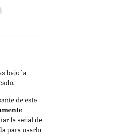
s bajo la
cado.
sante de este
vamente
iar la señal de
a para usarlo