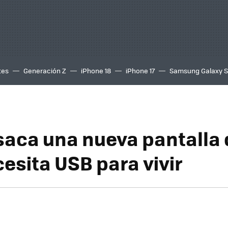
tes
Generación Z
iPhone 18
iPhone 17
Samsung Galaxy 
 saca una nueva pantalla
esita USB para vivir