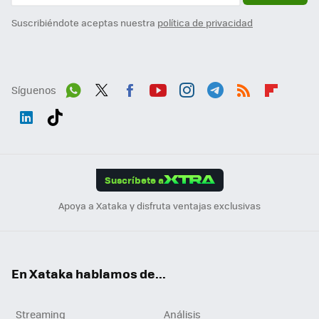
Suscribiéndote aceptas nuestra
política de privacidad
Síguenos
Wh
Twit
Fac
You
Inst
Tele
RSS
Flip
ats
ter
ebo
tub
agr
gra
boa
Link
Tikt
App
ok
e
am
m
rd
edI
ok
Suscríbete a
n
Apoya a Xataka y disfruta ventajas exclusivas
En Xataka hablamos de...
Streaming
Análisis