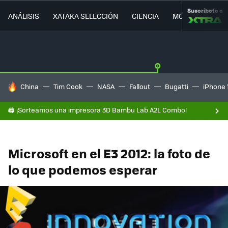
Suscríbete a
ANÁLISIS
XATAKA SELECCIÓN
CIENCIA
MOVILIDAD
HOY SE HABLA DE
China
Tim Cook
NASA
Fallout
Bugatti
iPhone 
🖨️ ¡Sorteamos una impresora 3D Bambu Lab A2L Combo!
Microsoft en el E3 2012: la foto de
lo que podemos esperar