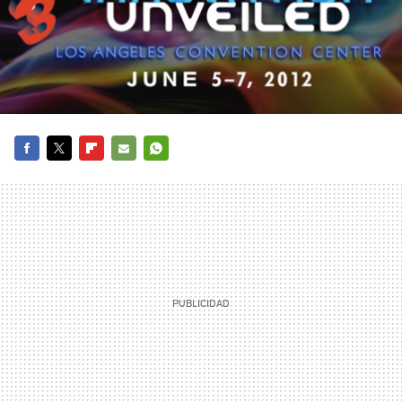
FACEBOOK
TWITTER
FLIPBOARD
E-
WHATSAPP
MAIL