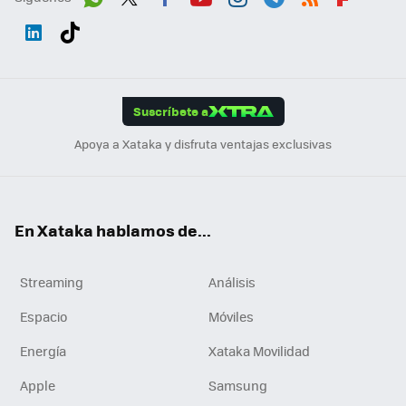
Wh
Twit
Fac
You
Inst
Tele
RSS
Flip
ats
ter
ebo
tub
agr
gra
boa
Link
Tikt
App
ok
e
am
m
rd
edI
ok
Suscríbete a
n
Apoya a Xataka y disfruta ventajas exclusivas
En Xataka hablamos de...
Streaming
Análisis
Espacio
Móviles
Energía
Xataka Movilidad
Apple
Samsung