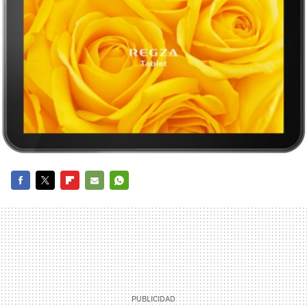
FACEBOOK
TWITTER
FLIPBOARD
E-
WHATSAPP
MAIL