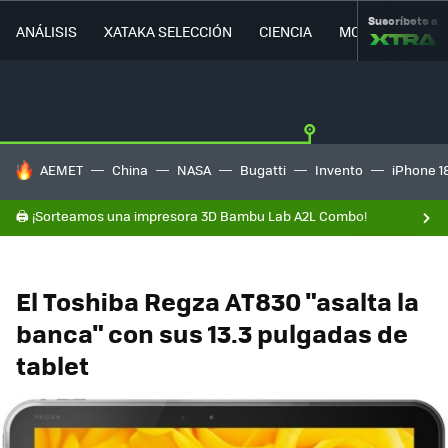
Suscríbete a
ANÁLISIS
XATAKA SELECCIÓN
CIENCIA
MOVILIDAD
HOY SE HABLA DE
AEMET
China
NASA
Bugatti
Invento
iPhone 1
🖨️ ¡Sorteamos una impresora 3D Bambu Lab A2L Combo!
El Toshiba Regza AT830 "asalta la
banca" con sus 13.3 pulgadas de
tablet