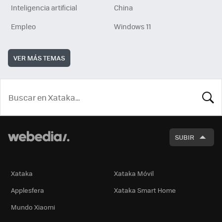
Inteligencia artificial
China
Empleo
Windows 11
VER MÁS TEMAS
BUSCA
SUBIR
Xataka
Xataka Móvil
Applesfera
Xataka Smart Home
Mundo Xiaomi