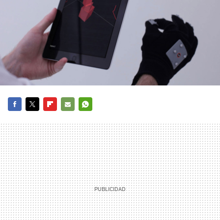
FACEBOOK
TWITTER
FLIPBOARD
E-
WHATSAPP
MAIL