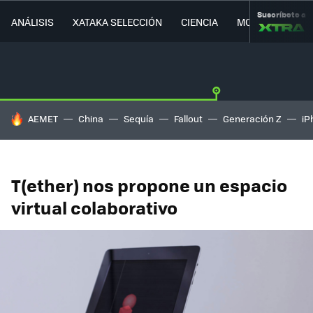
Suscríbete a
ANÁLISIS
XATAKA SELECCIÓN
CIENCIA
MOVILIDAD
HOY SE HABLA DE
AEMET
China
Sequía
Fallout
Generación Z
iP
T(ether) nos propone un espacio
virtual colaborativo