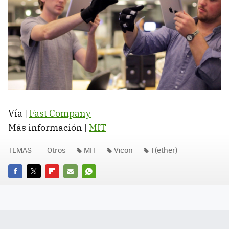
Vía |
Fast Company
Más información |
MIT
TEMAS
Otros
MIT
Vicon
T(ether)
FACEBOOK
TWITTER
FLIPBOARD
E-
WHATSAPP
MAIL