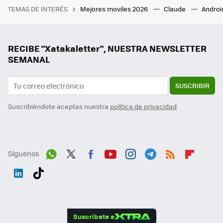
TEMAS DE INTERÉS
Mejores moviles 2026
Claude
Androi
RECIBE "Xatakaletter", NUESTRA NEWSLETTER
SEMANAL
SUSCRIBIR
Suscribiéndote aceptas nuestra
política de privacidad
Síguenos
Wh
Twit
Fac
You
Inst
Tele
RSS
Flip
ats
ter
ebo
tub
agr
gra
boa
Link
Tikt
App
ok
e
am
m
rd
edI
ok
Suscríbete a
n