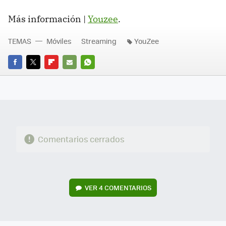
Más información |
Youzee
.
TEMAS
Móviles
Streaming
YouZee
FACEBOOK
TWITTER
FLIPBOARD
E-
WHATSAPP
MAIL
Comentarios cerrados
VER
4 COMENTARIOS