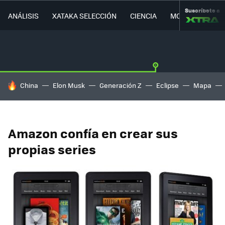
Suscríbete a
ANÁLISIS
XATAKA SELECCIÓN
CIENCIA
MOVILIDAD
HOY SE HABLA DE
China
Elon Musk
Generación Z
Eclipse
Mapa
Amazon confía en crear sus
propias series