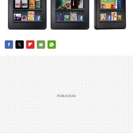
FACEBOOK
TWITTER
FLIPBOARD
E-
WHATSAPP
MAIL