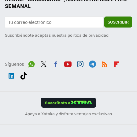
SEMANAL
SUSCRIBIR
Suscribiéndote aceptas nuestra
política de privacidad
Síguenos
Wh
Twit
Fac
You
Inst
Tele
RSS
Flip
ats
ter
ebo
tub
agr
gra
boa
Link
Tikt
App
ok
e
am
m
rd
edI
ok
Suscríbete a
n
Apoya a Xataka y disfruta ventajas exclusivas