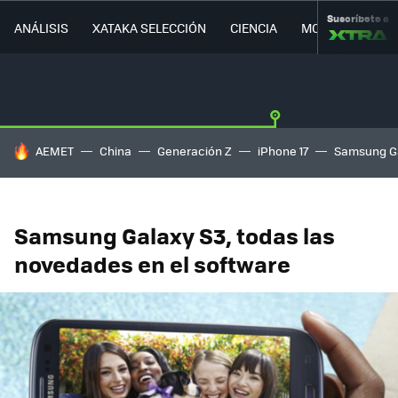
Suscríbete a
ANÁLISIS
XATAKA SELECCIÓN
CIENCIA
MOVILIDAD
HOY SE HABLA DE
AEMET
China
Generación Z
iPhone 17
Samsung G
Samsung Galaxy S3, todas las
novedades en el software