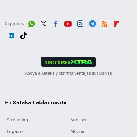
Síguenos
Wh
Twit
Fac
You
Inst
Tele
RSS
Flip
ats
ter
ebo
tub
agr
gra
boa
Link
Tikt
App
ok
e
am
m
rd
edI
ok
Suscríbete a
n
Apoya a Xataka y disfruta ventajas exclusivas
En Xataka hablamos de...
Streaming
Análisis
Espacio
Móviles