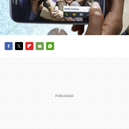
FACEBOOK
TWITTER
FLIPBOARD
E-
WHATSAPP
MAIL