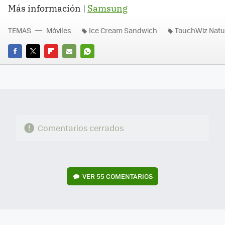
Más información |
Samsung
TEMAS
Móviles
Ice Cream Sandwich
TouchWiz Natu
FACEBOOK
TWITTER
FLIPBOARD
E-
WHATSAPP
MAIL
Comentarios cerrados
VER
55 COMENTARIOS